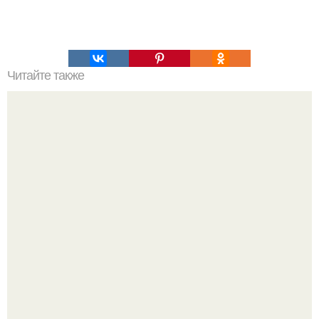
Читайте также
Простенькое тирамису. Ингредиенты: - 200 гр.