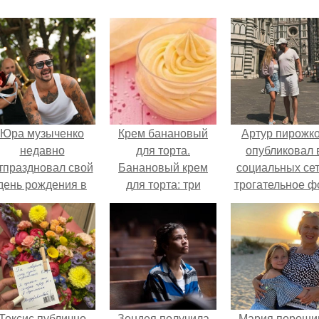
Юра музыченко
Крем банановый
Артур пирожк
недавно
для торта.
опубликовал 
тпраздновал свой
Банановый крем
социальных се
день рождения в
для торта: три
трогательное ф
кругу самых
рецепта как
с супругой
близких и родных
приготовить.
Анжеликой,
людей.
сделанное в
время их недав
путешествия 
Италию.
Токсис публично
Зендея получила
Мария пороши