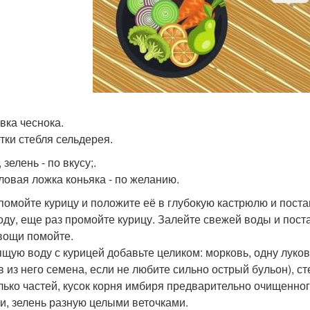
вка чеснока.
етки стебля сельдерея.
, зелень - по вкусу;.
оловая ложка коньяка - по желанию.
 помойте курицу и положите её в глубокую кастрюлю и постав
оду, еще раз промойте курицу. Залейте свежей воды и поста
вощи помойте.
ящую воду с курицей добавьте целиком: морковь, одну луко
в из него семена, если не любите сильно острый бульон), 
лько частей, кусок корня имбиря предварительно очищенного
и, зелень разную целыми веточками.