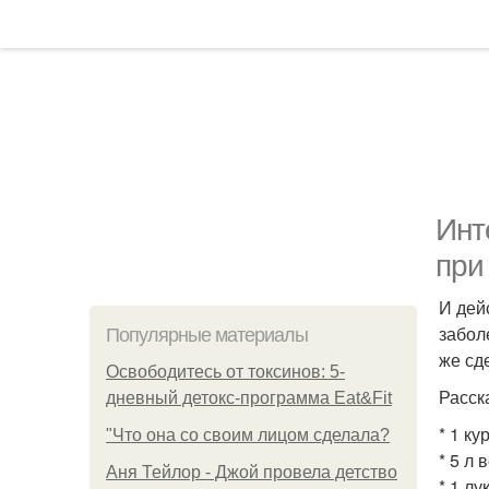
Инт
при
И дей
забол
Популярные материалы
же сде
Освободитесь от токсинов: 5-
Расск
дневный детокс-программа Eat&Fit
* 1 ку
"Что она со своим лицом сделала?
* 5 л 
Аня Тейлор - Джой провела детство
* 1 лу