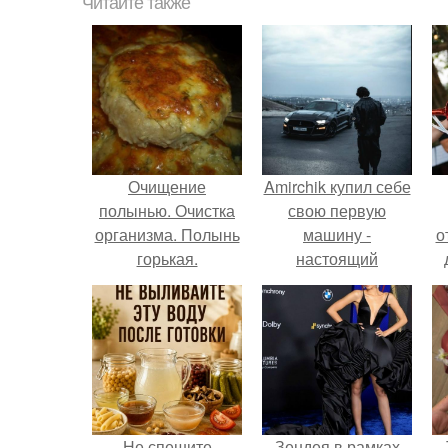
Читайте также
Очищение
Amirchik купил себе
полынью. Очистка
свою первую
организма. Полынь
машину -
о
горькая.
настоящий
автомобиль мечты
для многих
автолюбителей.
Не спешите
Зендея в рамках