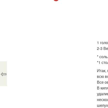
1 голо
2-3 В
* соль
*1 ст
Итак,
⇦
всю в
Все о
В кип
удали
неско
шелух