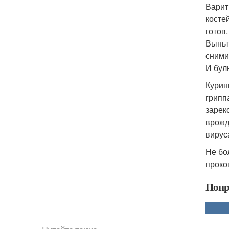
Варит
косте
готов.
Выньт
сними
И бул
Курин
грипп
зарек
врожд
вирус
Не бо
проко
Понр