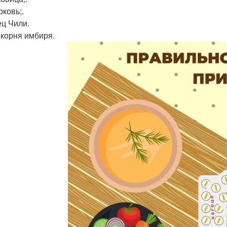
рковь;.
ец Чили.
 корня имбиря.