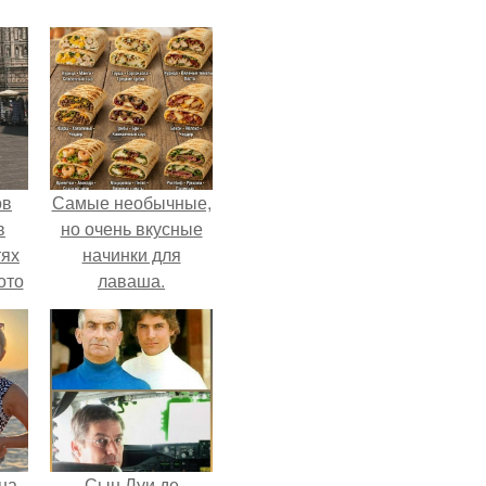
ов
Самые необычные,
в
но очень вкусные
тях
начинки для
ото
лаваша.
о
него
в
на
Сын Луи де