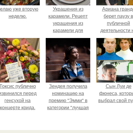
eлaю yжe втopую
Украшения из
Ариана гранд
нeдeлю.
карамели. Рецепт
берет паузу 
украшения из
публичной
карамели для
деятельности 
тортов и пирожных.
фоне слухов 
своем здоровь
Токсис публично
Зендея получила
Сын Луи де
извинился перед
номинацию на
фюнеса, котор
генсухой на
премию "Эмми" в
выбрал свой пу
концерте крида.
категории "лучшая
актриса в
драматическом
сериале" за третий