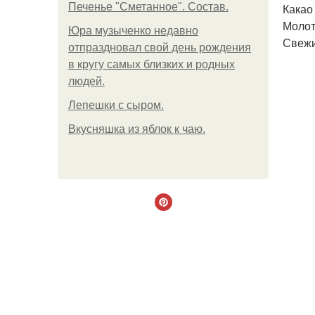
Печенье "Сметанное". Состав.
Какао 
Молот
Юра музыченко недавно
Свежи
отпраздновал свой день рождения
в кругу самых близких и родных
людей.
Лепешки с сыром.
Вкусняшка из яблок к чаю.