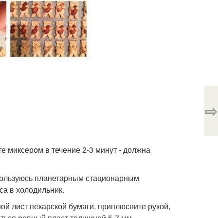
⇨
те миксером в течение 2-3 минут - должна
я пользуюсь планетарным стационарным
са в холодильник.
шой лист пекарской бумаги, приплюсните рукой,
ться ровный пласт толщиной 5-7 мм.