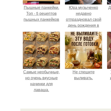
Пышные панкейки.
Юра музыченко
Д
Топ - 5 рецептов
недавно
пышных панкейков
отпраздновал свой
день рождения в
кругу самых
близких и родных
людей.
Самые необычные,
Не спешите
но очень вкусные
выливать.
начинки для
лаваша.