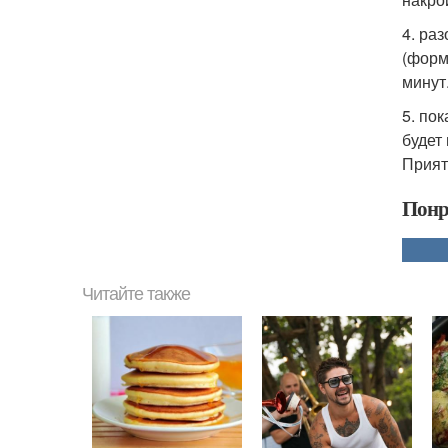
4. ра
(форм
минут
5. по
будет
Прият
Понр
Читайте также