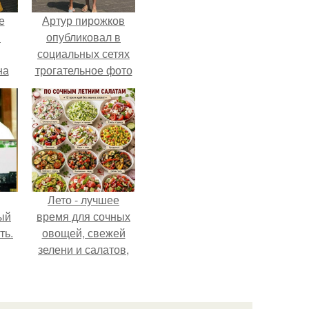
е
Артур пирожков
в
опубликовал в
социальных сетях
на
трогательное фото
о
с супругой
е.
Анжеликой,
сделанное во
время их недавнего
путешествия в
Италию.
Лето - лучшее
ый
время для сочных
ть.
овощей, свежей
зелени и салатов,
которые готовятся
буквально за
несколько минут.