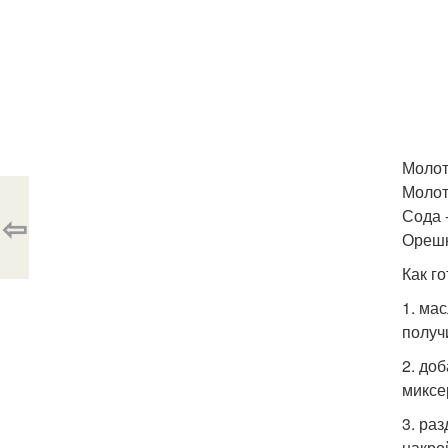
Молота
Молота
Сода -
⇦
Орешк
Как го
1. ма
получ
2. до
миксе
3. ра
накро