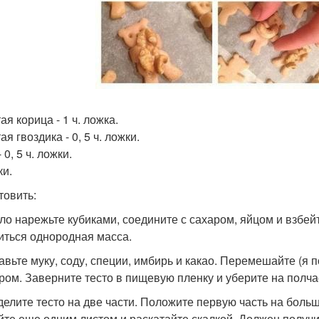
я корица - 1 ч. ложка.
я гвоздика - 0, 5 ч. ложки.
 0, 5 ч. ложки.
и.
товить:
сло нарежьте кубиками, соедините с сахаром, яйцом и взбей
иться однородная масса.
бавьте муку, соду, специи, имбирь и какао. Перемешайте (
ром. Заверните тесто в пищевую пленку и уберите на полча
зделите тесто на две части. Положите первую часть на боль
йте еще одним листом и раскатайте скалкой. Должен получи