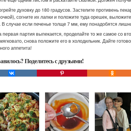
зогрейте духовку до 180 градусов. Застелите противень пек
очкой), согните их лапки и положите туда орешек, выложите 
. В случае если печенье толще 7 мм, ему понадобятся лишн
ка первая партия выпекается, проделайте то же самое со вто
 мягковато, снова положите его в холодильник. Дайте готов
ного аппетита!
авилось? Поделитесь с друзьями!