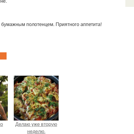
не.
у с бумажным полотенцем. Приятного аппетита!
ко
Дeлaю yжe втopую
нeдeлю.