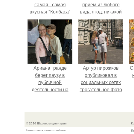
самая - самая
прием из любого
вкусная "Колбаса"
вида ягод: никакой
из детства.
длительной варки,
все витамины на
месте!
Ариана гранде
Артур пирожков
С
берет паузу в
опубликовал в
публичной
социальных сетях
деятельности на
трогательное фото
фоне слухов о
с супругой
своем здоровье.
Анжеликой,
сделанное во
время их недавнего
© 2026 Шедевры кулинарии
К
путешествия в
П
Готовьте с нами, готовьте с любовью
Италию.