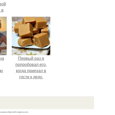
вой
 в
ых
на
Первый раз я
попробовал его,
ую
когда приехал в
гости к деду.
казании обратной гиперссылки.