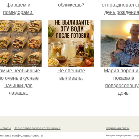
фаршем и
оближешь?
отпраздновал с
помидорами.
день рождения
кругу самых
близких и родн
людей.
амые необычные,
Не спешите
Мария пороши
но очень вкусные
выливать.
показала
начинки для
повзрослевш
лаваша.
дочь.
онтакты
Пользовательское соглашение
Обратная связь
олитика конфидециальности
Копирование разрешено при у