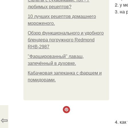
2. у 
любимых рецептов?
3. на
10 лучших рецептов домашнего
мороженого.
Обзор функционального и удобного
блендера погружного Redmond
RHB-2987
"Фаршированный" лаваш,
запечённый в духовке.
Кабачковая запеканка с фаршем и
помидорами.
⇦
4. ка