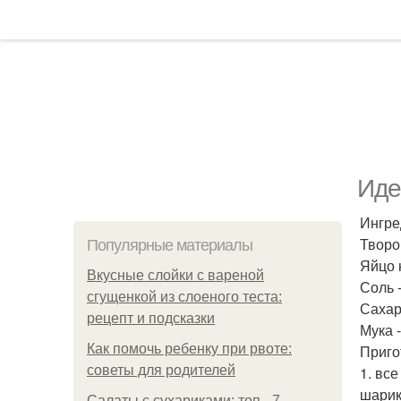
Иде
Ингре
Творог
Популярные материалы
Яйцо 
Вкусные слойки с вареной
Соль 
сгущенкой из слоеного теста:
Сахар 
рецепт и подсказки
Мука -
Как помочь ребенку при рвоте:
Приго
советы для родителей
1. вс
шарик
Салаты с сухариками: топ - 7