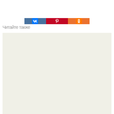
Читайте также
Брюшное дыхание и грудное. Грудное дыхание и
диафрагмальное дыхание!