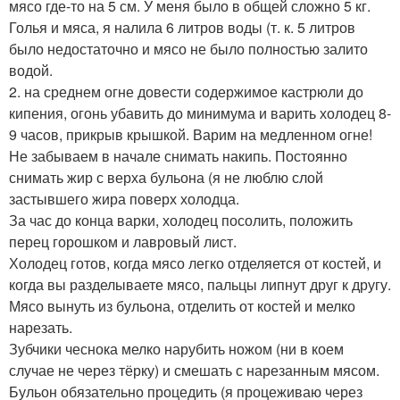
мясо где-то на 5 см. У меня было в общей сложно 5 кг.
Голья и мяса, я налила 6 литров воды (т. к. 5 литров
было недостаточно и мясо не было полностью залито
водой.
2. на среднем огне довести содержимое кастрюли до
кипения, огонь убавить до минимума и варить холодец 8-
9 часов, прикрыв крышкой. Варим на медленном огне!
Не забываем в начале снимать накипь. Постоянно
снимать жир с верха бульона (я не люблю слой
застывшего жира поверх холодца.
За час до конца варки, холодец посолить, положить
перец горошком и лавровый лист.
Холодец готов, когда мясо легко отделяется от костей, и
когда вы разделываете мясо, пальцы липнут друг к другу.
Мясо вынуть из бульона, отделить от костей и мелко
нарезать.
Зубчики чеснока мелко нарубить ножом (ни в коем
случае не через тёрку) и смешать с нарезанным мясом.
Бульон обязательно процедить (я процеживаю через