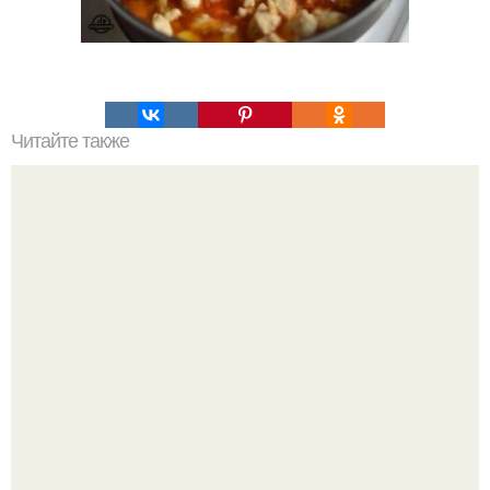
Читайте также
Ажурные блинчики! Эти блины получаются очень
вкусными, тонкими, нежными.