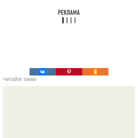
Читайте также
Пышные панкейки. Топ - 5 рецептов пышных панкейков