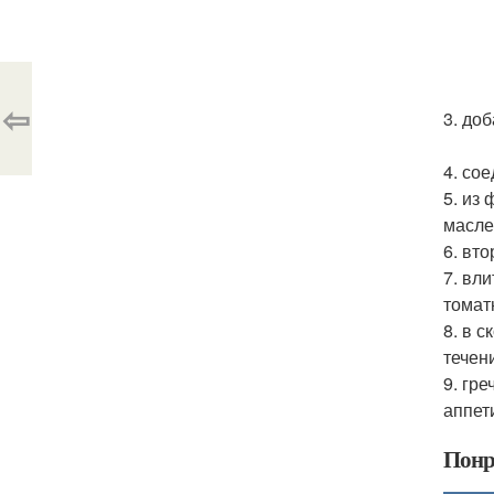
⇦
3. до
4. со
5. из
масле
6. вт
7. вл
томат
8. в 
течен
9. гр
аппет
Понр