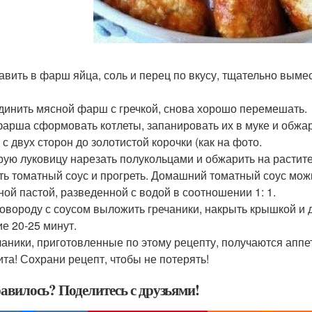
бавить в фарш яйца, соль и перец по вкусу, тщательно вымес
единить мясной фарш с гречкой, снова хорошо перемешать.
 фарша сформовать котлеты, запанировать их в муке и обжа
 с двух сторон до золотистой корочки (как на фото.
орую луковицу нарезать полукольцами и обжарить на растите
ить томатный соус и прогреть. Домашний томатный соус мо
ной пастой, разведенной с водой в соотношении 1: 1.
сковороду с соусом выложить гречаники, накрыть крышкой и 
ие 20-25 минут.
ечаники, приготовленные по этому рецепту, получаются апп
ита! Сохрани рецепт, чтобы не потерять!
авилось? Поделитесь с друзьями!