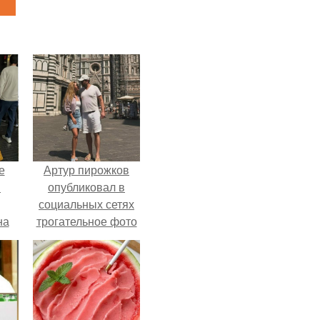
е
Артур пирожков
в
опубликовал в
социальных сетях
на
трогательное фото
о
с супругой
е.
Анжеликой,
сделанное во
время их недавнего
путешествия в