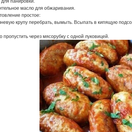
а для панировки.
тительное масло для обжаривания.
товление простое:
ечневую крупу перебрать, вымыть. Всыпать в кипящую подсол
со пропустить через мясорубку с одной луковицей.