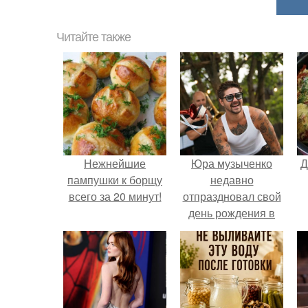
Читайте также
Нежнейшие
Юра музыченко
Д
пампушки к борщу
недавно
всего за 20 минут!
отпраздновал свой
день рождения в
кругу самых
близких и родных
людей.