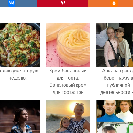
eлaю yжe втopую
Крем банановый
Ариана гранд
нeдeлю.
для торта.
берет паузу 
Банановый крем
публичной
для торта: три
деятельности 
рецепта как
фоне слухов 
приготовить.
своем здоровь