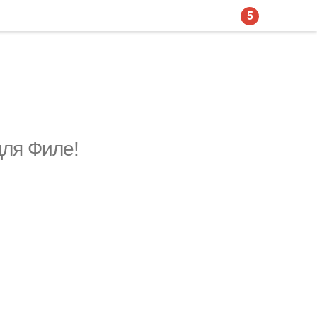
5
для Филе!