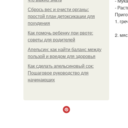
- Мук
- Рас
Сбрось вес и очисти органы:
Приго
простой план детоксикации для
1. гр
похудения
Как помочь ребенку при рвоте:
2. мя
советы для родителей
Апельсин: как найти баланс между
пользой и вредом для здоровья
Как сделать апельсиновый сок:
Пошаговое руководство для
начинающих