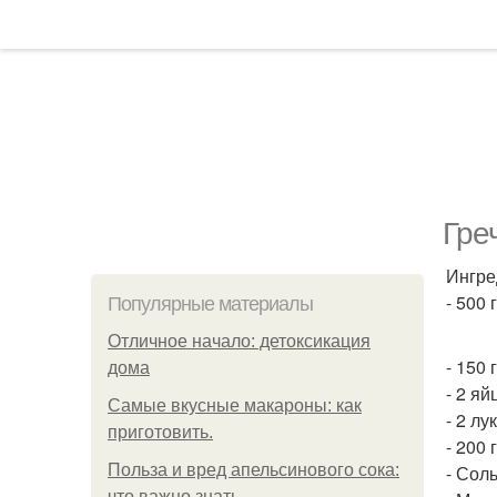
Гре
Ингре
- 500
Популярные материалы
Отличное начало: детоксикация
- 150 
дома
- 2 яй
Самые вкусные макароны: как
- 2 лу
приготовить.
- 200 
Польза и вред апельсинового сока:
- Соль
что важно знать