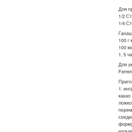
Для п
1/2 С
1/4 С
Ганаш
100 г
100 м
1, 5 
Для у
Ferre
Приго
1. ин
какао
ложко
перем
соеди
форму
назыв