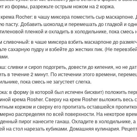
ит из формы, разрежьте острым ножом на 2 коржа.
я крема Rocher: в чашу миксера поместить сыр маскарпоне. 
ую пасту. Добавить шоколад и перемешать до гладкой и од
тиленовой пленкой и охладить в холодильнике, пока смесь не
ем сливочный: в чаше миксера взбить маскарпоне до размягч
ьте сахарную пудру и взбейте до жестких пик. (Не перевзб
ами.
наш: сливки и сироп подогреть, довести до кипения, но не д
ять в течение 2 минут. По истечении этого времени, переме
льнике, пока смесь не загустеет слегка.
орка: в форму (в которой был испечен бисквит) положить п
иной крема Rosher. Сверху на крем Rosher выложить весь 
итным коржом и сверху его пропитать оставшейся пропитко
мерно распределяя по всей поверхности. На некотрое врем
денный пирог нанесите ганаш. Охладите в холодильнике, а 
ей на стол нарезать кубиками. Домашняя кулинария. Рецеп