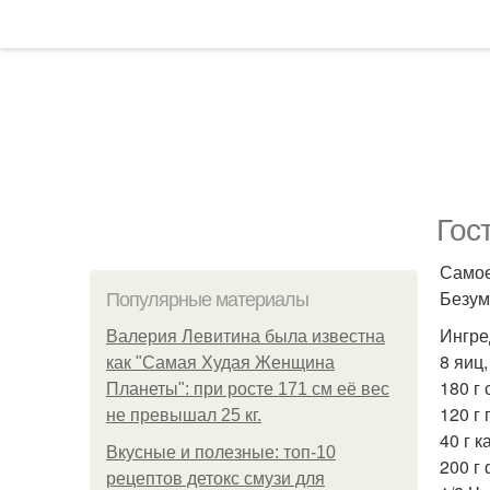
Гос
Самое
Безум
Популярные материалы
Ингре
Валерия Левитина была известна
8 яиц,
как "Самая Худая Женщина
180 г
Планеты": при росте 171 см её вес
120 г
не превышал 25 кг.
40 г к
Вкусные и полезные: топ-10
200 г 
рецептов детокс смузи для