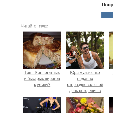
Понр
Читайте также
Топ - 9 аппетитных
Юра музыченко
и быстрых пирогов
недавно
к ужину?
отпраздновал свой
день рождения в
кругу самых
близких и родных
людей.