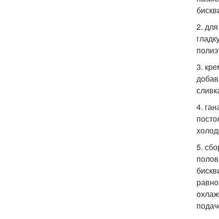
бискв
2. дл
гладк
полиэ
3. кр
добав
сливк
4. га
посто
холоди
5. сб
полов
бискв
равно
охлаж
подач