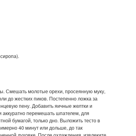
 сиропа).
ры. Смешать молотые орехи, просеянную муку,
оли до жестких пиков. Постепенно ложка за
лянцевую пену. Добавить яичные желтки и
и аккуратно перемешать шпателем, для
тной бумагой, только дно. Выложить тесто в
римерно 40 минут или дольше, до так
юченной духовке. После охлаждения, извлеките