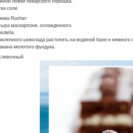
айной ложки пекарского порошка.
ка соли.
рема Rocher:
 сыра маскарпоне, охлажденного.
Nutella.
 молочного шоколада растопить на водяной бане и немного о
такана молотого фундука.
сливочный: