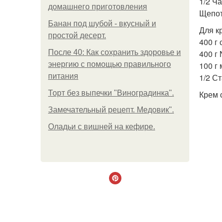
1/2 Ч
домашнего приготовления
Щепот
Банан под шубой - вкусный и
Для к
простой десерт.
400 г
После 40: Как сохранить здоровье и
400 г 
энергию с помощью правильного
100 г
питания
1/2 С
Торт без выпечки "Виноградинка".
Крем 
Замечательный рецепт. Медовик".
Оладьи с вишней на кефире.