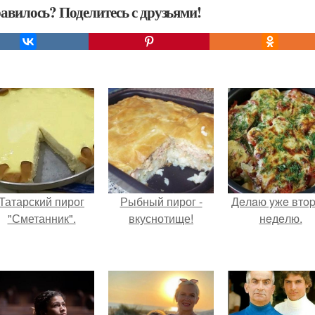
авилось? Поделитесь с друзьями!
Татарский пирог
Рыбный пирог -
Дeлaю yжe втo
"Сметанник".
вкуснотище!
нeдeлю.