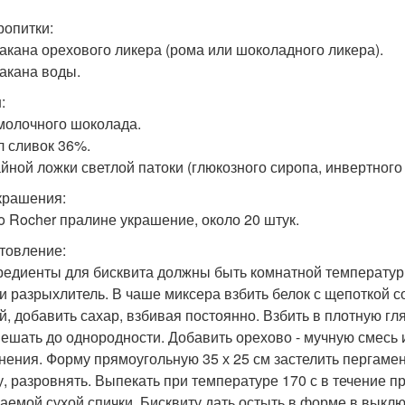
ропитки:
такана орехового ликера (рома или шоколадного ликера).
такана воды.
:
 молочного шоколада.
л сливок 36%.
чайной ложки светлой патоки (глюкозного сиропа, инвертного
крашения:
ro Rocher пралине украшение, около 20 штук.
товление:
гредиенты для бисквита должны быть комнатной температу
 и разрыхлитель. В чаше миксера взбить белок с щепоткой с
й, добавить сахар, взбивая постоянно. Взбить в плотную г
ешать до однородности. Добавить орехово - мучную смесь 
нения. Форму прямоугольную 35 х 25 см застелить пергамен
, разровнять. Выпекать при температуре 170 с в течение п
аемой сухой спички. Бисквиту дать остыть в форме в выкл