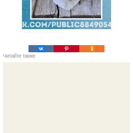
Читайте также
Деревенский свадебный салат - обалденный,
обалденный и еще раз обалденный!