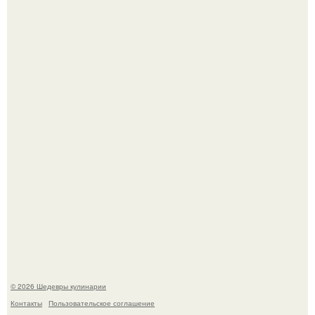
Зендея в рамках промо - тура нового "Человека - Паука"
в Лос-анджелесе.
Зендея получила номинацию на премию "Эмми" в
категории "лучшая актриса в драматическом сериале" за
третий сезон "эйфории".
© 2026 Шедевры кулинарии
Контакты
Пользовательское соглашение