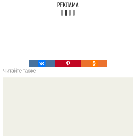
Читайте также
Тесто для жареных пирожков/беляшей.