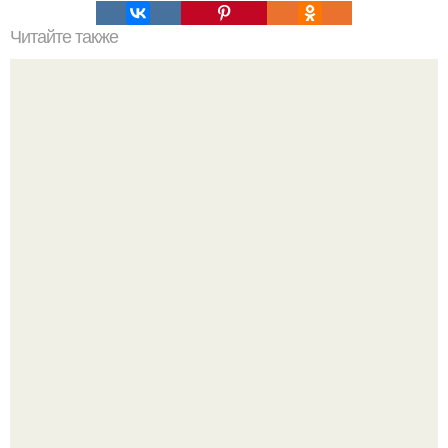
Читайте также
Топ - 9 крутых салатов на каждый день?
Кабачковая запеканка с фаршем и помидорами.