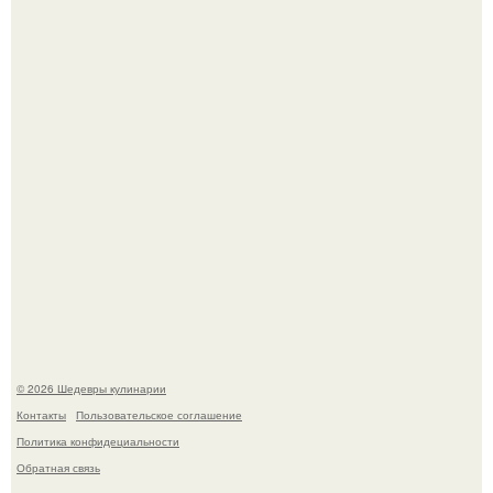
Самая популярная еда летом - мороженое.
Первый раз я попробовал его, когда приехал в гости к
деду.
© 2026 Шедевры кулинарии
Контакты
Пользовательское соглашение
Политика конфидециальности
Обратная связь