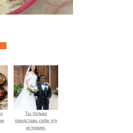
ых
Ты только
не
представь себе эту
историю.