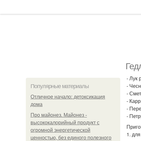
Гедл
- Лук 
- Чесн
Популярные материалы
- Смет
Отличное начало: детоксикация
- Карри
дома
- Пере
Про майонез. Майонез -
- Петр
высококалорийный продукт с
Приго
огромной энергетической
1. дл
ценностью, без единого полезного