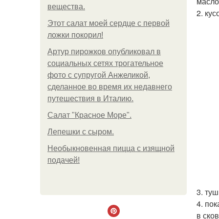
масло
вещества.
2. ку
Этот салат моей сердце с первой
ложки покорил!
Артур пирожков опубликовал в
социальных сетях трогательное
фото с супругой Анжеликой,
сделанное во время их недавнего
путешествия в Италию.
Салат "Красное Море".
Лепешки с сыром.
Необыкновенная пицца с изящной
подачей!
3. ту
4. по
в ско