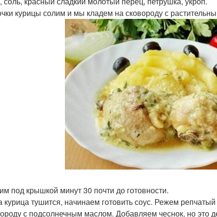
, соль, красный сладкий молотый перец, петрушка, укроп.
сочки курицы солим и мы кладем на сковороду с растительн
шим под крышкой минут 30 почти до готовности.
ка курица тушится, начинаем готовить соус. Режем репчатый
вороду с подсолнечным маслом. Добавляем чеснок, но это де