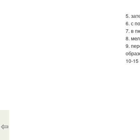
5. за
6. с 
7. в 
8. ме
9. пе
образ
10-15
⇦