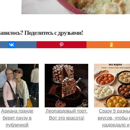
авилось? Поделитесь с друзьями!
Ариана гранде
Леопардовый торт.
Сразу 5 разн
берет паузу в
Вот это красота!
вкусов, чтобы 
публичной
надоедало и