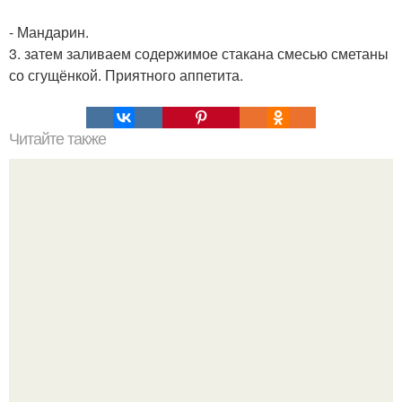
- Мандарин.
3. затем заливаем содержимое стакана смесью сметаны
со сгущёнкой. Приятного аппетита.
Читайте также
Хлеб цельнозерновой это, какой. Цельнозерновой хлеб.
Настоящий цельнозерновой хлеб очень для здоровья
полезен.