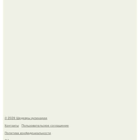
Зендея в рамках промо - тура нового "Человека - Паука"
в Лос-анджелесе.
Зендея получила номинацию на премию "Эмми" в
категории "лучшая актриса в драматическом сериале" за
третий сезон "эйфории".
© 2026 Шедевры кулинарии
Контакты
Пользовательское соглашение
Политика конфидециальности