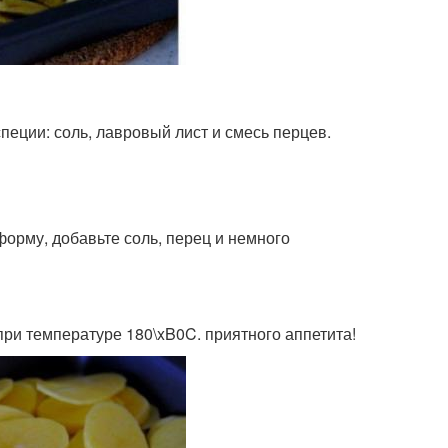
специи: соль, лавровый лист и смесь перцев.
орму, добавьте соль, перец и немного
при температуре 180\xB0C. приятного аппетита!