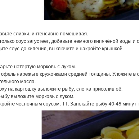
бавьте сливки, интенсивно помешивая.
к только соус загустеет, добавьте немного кипячёной воды и 
ите соус до кипения, выключите и накройте крышкой.
жарьте натертую морковь с луком.
ртофель нарежьте кружочками средней толщины. Уложите в ф
тельного масла.
ерху на картошку выложите рыбу, слегка присолив её.
 рыбу выложите морковь с луком.
окройте чесночным соусом. 11. Запекайте рыбу 40-45 минут 