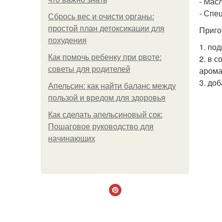
- Мас
- Спец
Сбрось вес и очисти органы:
простой план детоксикации для
Приго
похудения
1. по
Как помочь ребенку при рвоте:
2. в 
советы для родителей
арома
3. до
Апельсин: как найти баланс между
пользой и вредом для здоровья
Как сделать апельсиновый сок:
Пошаговое руководство для
начинающих