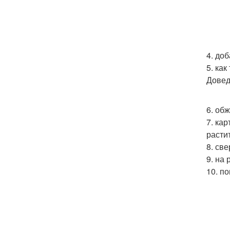
4. до
5. ка
Довед
6. об
7. ка
расти
8. св
9. на
10. п