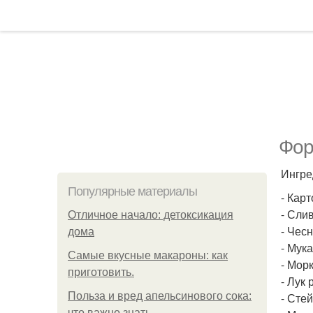
Фор
Ингре
Популярные материалы
- Карт
- Слив
Отличное начало: детоксикация
- Чесн
дома
- Мука
Самые вкусные макароны: как
- Морк
приготовить.
- Лук 
Польза и вред апельсинового сока:
- Стей
что важно знать