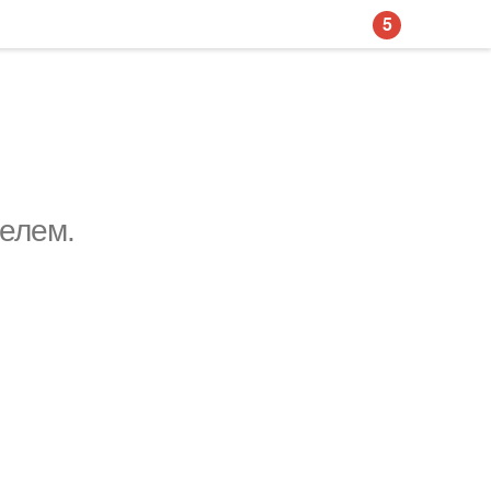
5
елем.