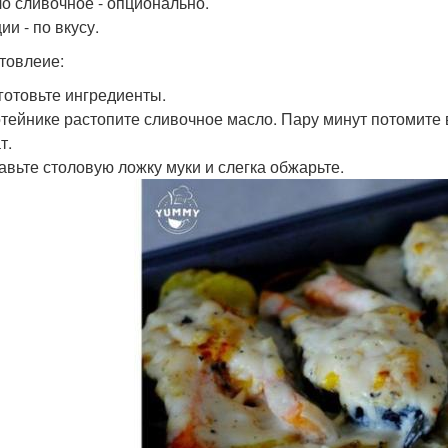
ло сливочное - опционально.
ии - по вкусу.
товлеие:
дготовьте ингредиенты.
сотейнике растопите сливочное масло. Пару минут потомите 
т.
бавьте столовую ложку муки и слегка обжарьте.