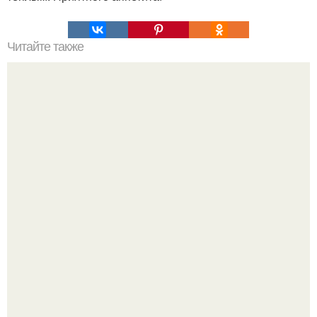
Читайте также
Подборка праздничных салатов.
Кабачковая запеканка с фаршем и помидорами.