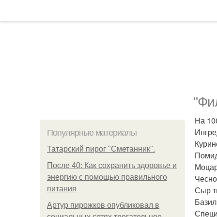
"Фи
На 100
Ингре
Популярные материалы
Курин
Татарский пирог "Сметанник".
Помид
После 40: Как сохранить здоровье и
Моцаре
энергию с помощью правильного
Чеснок
питания
Сыр т
Базили
Артур пирожков опубликовал в
Специи
социальных сетях трогательное