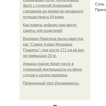
Соль -
фото с супругой Анжеликой,
Приго
сделанное во время их недавнего
путешествия в Италию.
Как помочь ребенку при рвоте:
советы для родителей
Валерия Левитина была известна
как "Самая Худая Женщина
Планеты": при росте 171 см её вес
не превышал 25 кг.
Ариана гранде берет паузу в
публичной деятельности на фоне
слухов о своем здоровье.
Печеночный торт. Ингредиенты.