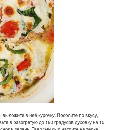
выложите в неё курочку. Посолите по вкусу,
ьте в разогретую до 180 градусов духовку на 15
снок и зелень. Твердый сыр натрите на терке.