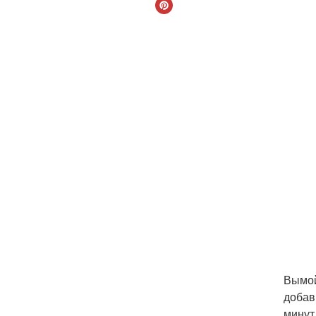
Вымой
добав
минут