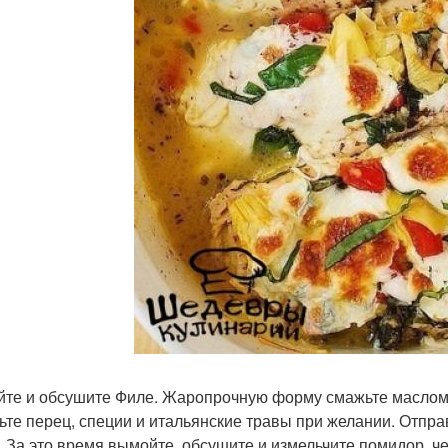
те и обсушите Филе. Жаропрочную форму смажьте маслом, 
ьте перец, специи и итальянские травы при желании. Отправ
. За это время вымойте, обсушите и измельчите помидор, че