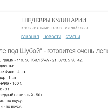
ШЕДЕВРЫ КУЛИНАРИИ
готовьте с нами, готовьте с любовью
главная
новости
статьи
ле под Шубой" - готовится очень легк
 грамм - 119. 56. Ккал б/ж/у - 21. 07/3. 57/0. 42.
диенты:
ое Филе - 4 шт.
ор - 1 шт.
лла - 100 г.
 - 3 г.
вердый нежирный - 50 г.
к - по вкусу.
 - по вкусу.