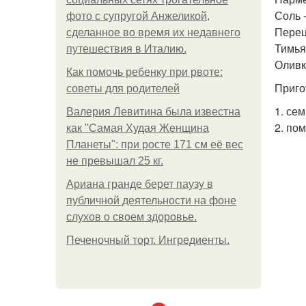
Соль -
фото с супругой Анжеликой,
Перец 
сделанное во время их недавнего
Тимья
путешествия в Италию.
Оливко
Как помочь ребенку при рвоте:
Приго
советы для родителей
1. се
Валерия Левитина была известна
2. по
как "Самая Худая Женщина
Планеты": при росте 171 см её вес
не превышал 25 кг.
Ариана гранде берет паузу в
публичной деятельности на фоне
слухов о своем здоровье.
Печеночный торт. Ингредиенты.