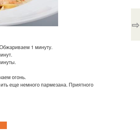
⇨
. Обжариваем 1 минуту.
минут.
минуты.
аем огонь.
вить еще немного пармезана. Приятного