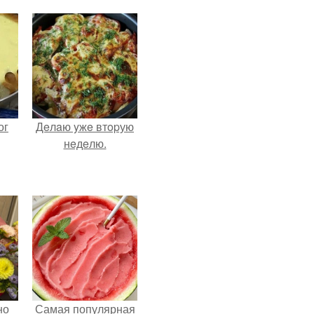
ог
Дeлaю yжe втopую
нeдeлю.
но
Самая популярная