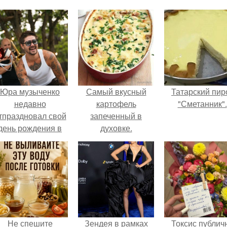
Юра музыченко
Самый вкусный
Татарский пир
недавно
картофель
"Сметанник".
тпраздновал свой
запеченный в
день рождения в
духовке.
кругу самых
близких и родных
людей.
Не спешите
Зендея в рамках
Токсис публич