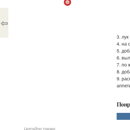
⇦
3. лу
4. на
5. до
6. вы
7. по
8. до
9. ра
аппет
Понр
Читайте также