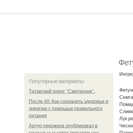
Фет
Ингре
Популярные материалы
Фетучи
Татарский пирог "Сметанник".
Семга 
После 40: Как сохранить здоровье и
Помид
энергию с помощью правильного
Сливк
питания
Лук ре
Чеснок
Артур пирожков опубликовал в
Парме
социальных сетях трогательное