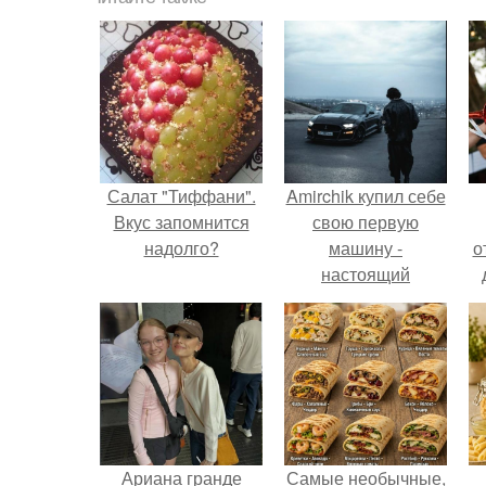
Салат "Тиффани".
Amirchik купил себе
Вкус запомнится
свою первую
надолго?
машину -
о
настоящий
автомобиль мечты
для многих
автолюбителей.
Ариана гранде
Самые необычные,