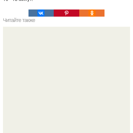
Читайте также
Намазывалка из селедки и моркови. "Ложная Икорка".
Это самая вкусная намазывалка из всех, которые я
пробовала.