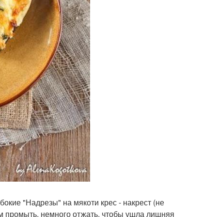
бокие "Надрезы" на мякоти крес - накрест (не
тем промыть, немного отжать, чтобы ушла лишняя