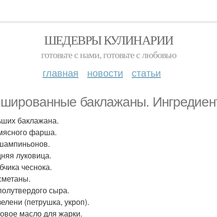
ШЕДЕВРЫ КУЛИНАРИИ
готовьте с нами, готовьте с любовью
главная
новости
статьи
шированные баклажаны. Ингредиент
ьших баклажана.
 мясного фарша.
 шампиньонов.
дняя луковица.
бчика чеснока.
 сметаны.
 полутвердого сыра.
зелени (петрушка, укроп).
овое масло для жарки.