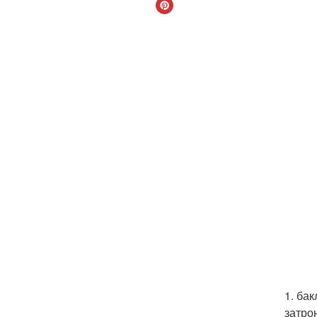
1. ба
затро