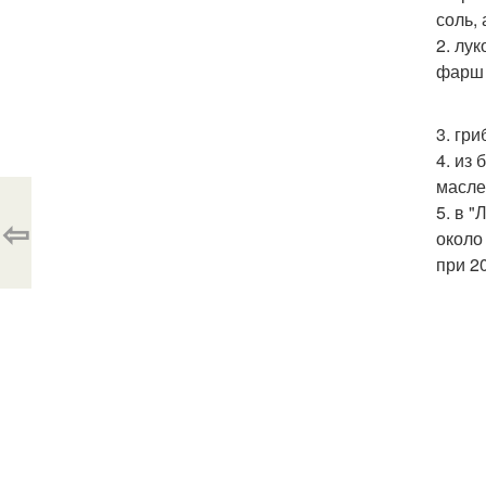
соль, 
2. лу
фарш 
3. гр
4. из
масле
5. в 
⇦
около
при 2