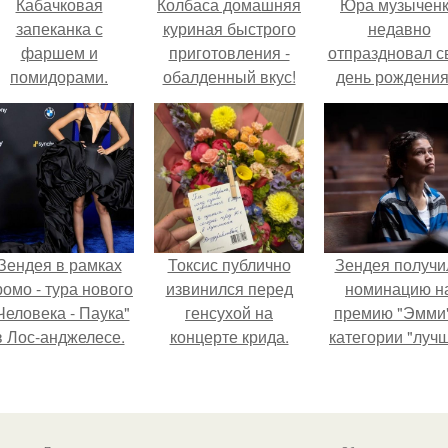
Кабачковая
Колбаса домашняя
Юра музычен
запеканка с
куриная быстрого
недавно
фаршем и
приготовления -
отпраздновал с
помидорами.
обалденный вкус!
день рождения
кругу самых
близких и родн
людей.
Зендея в рамках
Токсис публично
Зендея получи
ромо - тура нового
извинился перед
номинацию н
Человека - Паука"
генсухой на
премию "Эмми"
в Лос-анджелесе.
концерте крида.
категории "луч
актриса в
драматическо
сериале" за тре
сезон "эйфории