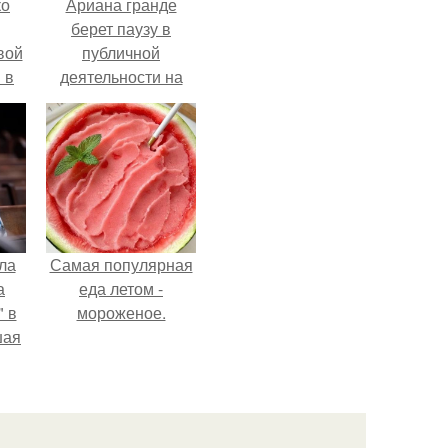
ко
Ариана гранде
берет паузу в
вой
публичной
 в
деятельности на
фоне слухов о
ых
своем здоровье.
ла
Самая популярная
а
еда летом -
 в
мороженое.
шая
м
тий
".