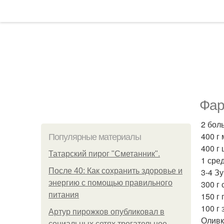
Фар
2 бол
400 г
Популярные материалы
400 г
Татарский пирог "Сметанник".
1 сре
После 40: Как сохранить здоровье и
3-4 Зу
энергию с помощью правильного
300 г
питания
150 г
100 г 
Артур пирожков опубликовал в
Оливк
социальных сетях трогательное