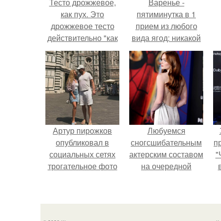
Тесто дрожжевое,
Варенье -
как пух. Это
пятиминутка в 1
дрожжевое тесто
прием из любого
действительно "как
вида ягод: никакой
пух получается".
длительной варки,
все витамины на
месте!
Артур пирожков
Любуемся
опубликовал в
сногсшибательным
п
социальных сетях
актерским составом
"
трогательное фото
на очередной
с супругой
премьере нового
Анжеликой,
человека - паука.
сделанное во
время их недавнего