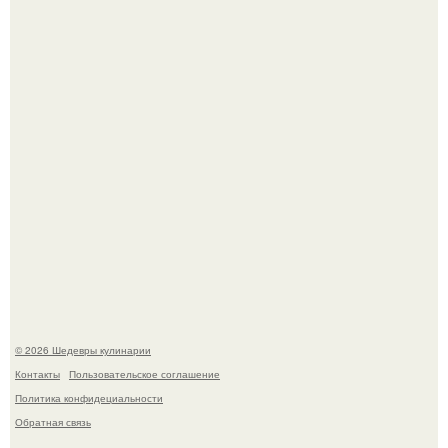
Токсис публично извинился перед генсухой на концерте
крида.
Мария порошина показала повзрослевшую дочь.
© 2026 Шедевры кулинарии
Контакты
Пользовательское соглашение
Политика конфидециальности
Обратная связь