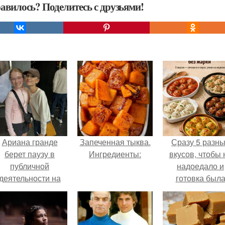
авилось? Поделитесь с друзьями!
Ариана гранде
Запеченная тыква.
Сразу 5 разн
берет паузу в
Ингредиенты:
вкусов, чтобы 
публичной
надоедало и
деятельности на
готовка был
фоне слухов о
проще.
своем здоровье.