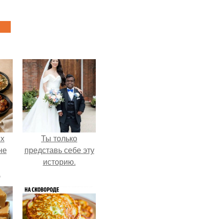
ых
Ты только
не
представь себе эту
историю.
а