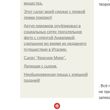
вещества.
творо
Этот салат моей сердце с первой
ложки покорил!
Артур пирожков опубликовал в
социальных сетях трогательное
фото с супругой Анжеликой,
сделанное во время их недавнего
путешествия в Италию.
Салат "Красное Море".
Лепешки с сыром.
Необыкновенная пицца с изящной
подачей!
. Всё
не пр
запек