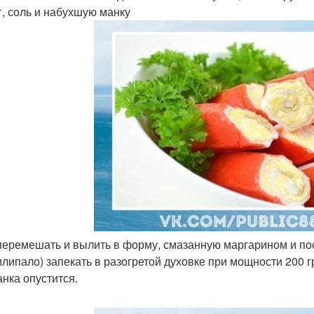
г, соль и набухшую манку
 перемешать и вылить в форму, смазанную маргарином и п
илипало) запекать в разогретой духовке при мощности 200 гр
анка опустится.