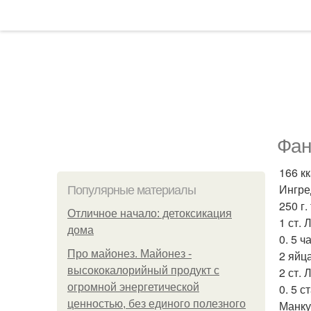
Фан
166 кк
Ингре
Популярные материалы
250 г.
Отличное начало: детоксикация
1 ст. 
дома
0. 5 ч
Про майонез. Майонез -
2 яйца
высококалорийный продукт с
2 ст.
огромной энергетической
0. 5 с
ценностью, без единого полезного
Манку