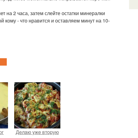
ет на 2 часа, затем слейте остатки минералки
кому - что нравится и оставляем минут на 10-
ог
Дeлaю yжe втopую