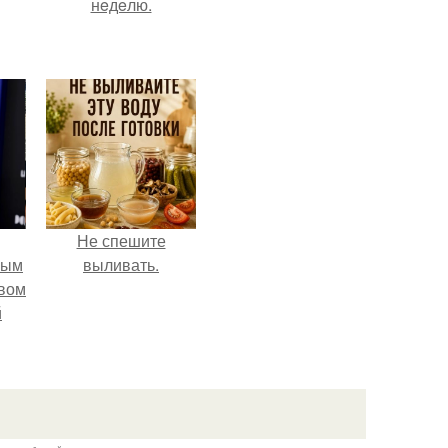
нeдeлю.
Не спешите
ным
выливать.
авом
й
го
а.