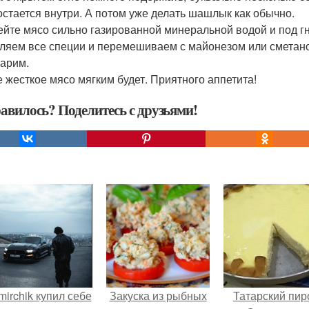
 остается внутри. А потом уже делать шашлык как обычно.
лейте мясо сильно газированной минеральной водой и под гн
ляем все специи и перемешиваем с майонезом или сметаной 
жарим.
 жесткое мясо мягким будет. Приятного аппетита!
авилось? Поделитесь с друзьями!
mirchik купил себе
Закуска из рыбных
Татарский пир