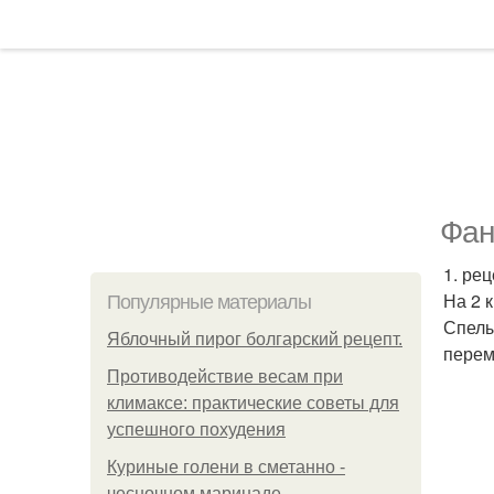
Фан
1. ре
На 2 
Популярные материалы
Спелы
Яблочный пирог болгарский рецепт.
перем
Противодействие весам при
климаксе: практические советы для
успешного похудения
Куриные голени в сметанно -
чесночном маринаде.