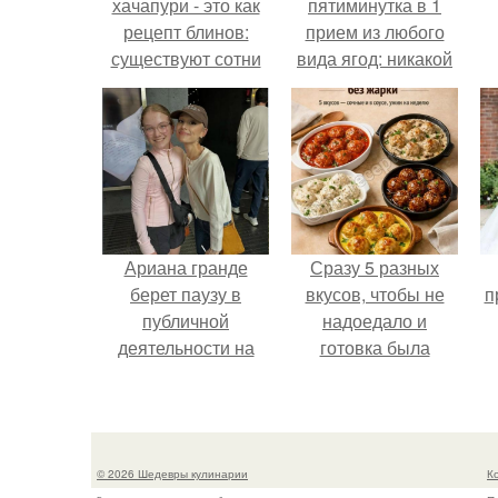
хачапури - это как
пятиминутка в 1
рецепт блинов:
прием из любого
существуют сотни
вида ягод: никакой
разновидностей
длительной варки,
а
этого рецепта, с
все витамины на
разными
месте!
начинками, с
разными
ингредиентами.
Ариана гранде
Сразу 5 разных
берет паузу в
вкусов, чтобы не
п
публичной
надоедало и
деятельности на
готовка была
фоне слухов о
проще.
своем здоровье.
© 2026 Шедевры кулинарии
К