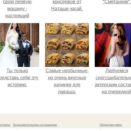
свою первую
консервов от
"Сметанник".
машину -
Наташи чагай.
настоящий
втомобиль мечты
для многих
автолюбителей.
Ты только
Самые необычные,
Любуемся
редставь себе эту
но очень вкусные
сногсшибатель
историю.
начинки для
актерским сост
лаваша.
на очередно
премьере ново
человека - паук
онтакты
Пользовательское соглашение
Обратная связь