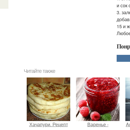
и сок
3. за
добав
15 и 
Любое
Понр
Читайте также
Хачапури. Рецепт
Варенье -
A