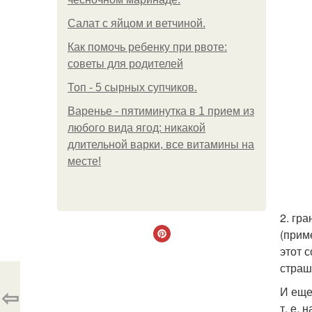
Салат с яйцом и ветчиной.
Как помочь ребенку при рвоте:
советы для родителей
Топ - 5 сырных супчиков.
Варенье - пятиминутка в 1 прием из
любого вида ягод: никакой
длительной варки, все витамины на
месте!
2. гра
(приме
этот 
страш
⇦
И еще
т. е.