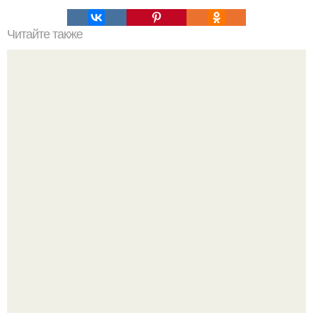
Читайте также
Силиконовые формы для выпечки, как пользоваться в
духовке. 9 правил использования силиконовых формам
для выпечки.