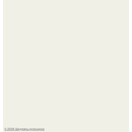
Мария порошина показала повзрослевшую дочь.
Первый раз я попробовал его, когда приехал в гости к
деду.
© 2026 Шедевры кулинарии