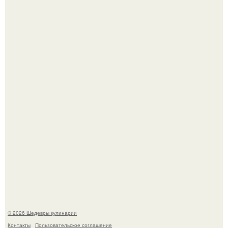
Сын Луи де фюнеса, который выбрал свой путь.
Первый раз я попробовал его, когда приехал в гости к
деду.
© 2026 Шедевры кулинарии
Контакты
Пользовательское соглашение