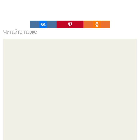
Читайте также
Слоеная картофельная запеканка.