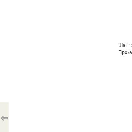
Шаг 1
Прока
⇦