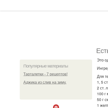
Ест
Это о
Популярные материалы
Ингре
Тарталетки - 7 рецептов!
Для т
1, 5 с
Аджика из слив на зиму.
2 ст. 
100 г
50 г 
1 желт