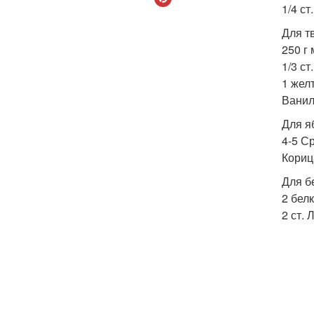
1/4 ст
Для т
250 г
1/3 ст
1 желт
Ванил
Для я
4-5 С
Кориц
Для б
2 белк
2 ст. 