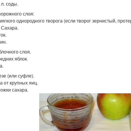
. л. соды.
ворожного слоя:
 мягкого однородного творога (если творог зернистый, протер
. Сахара.
ок.
ин.
блочного слоя.
редних яблок.
а.
езе (или суфле).
а от крупных яиц.
Ложки сахара.