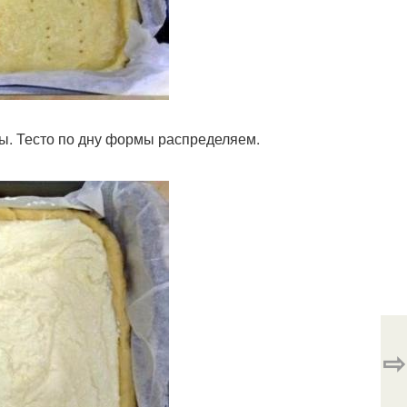
ы. Тесто по дну формы распределяем.
⇨