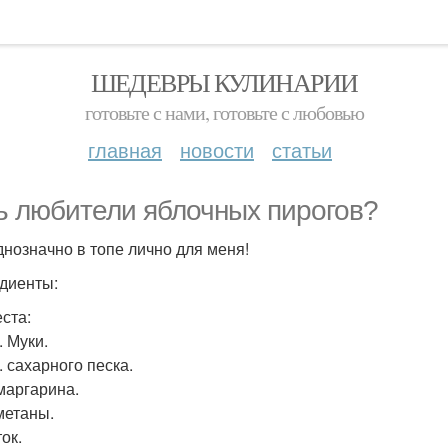
ШЕДЕВРЫ КУЛИНАРИИ
готовьте с нами, готовьте с любовью
главная
новости
статьи
ь любители яблочных пирогов?
днозначно в топе лично для меня!
диенты:
еста:
т. Муки.
л. сахарного песка.
 маргарина.
сметаны.
ок.