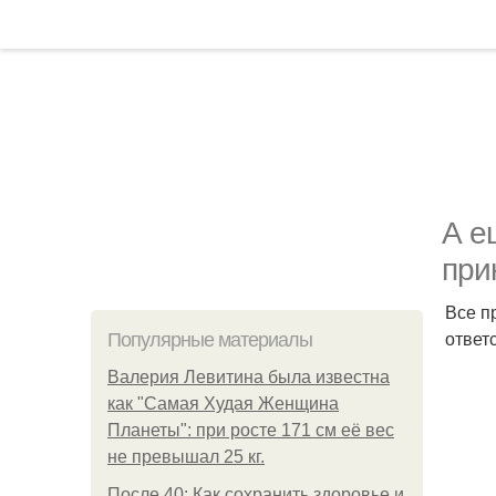
А е
при
Все п
ответ
Популярные материалы
Валерия Левитина была известна
как "Самая Худая Женщина
Планеты": при росте 171 см её вес
не превышал 25 кг.
После 40: Как сохранить здоровье и