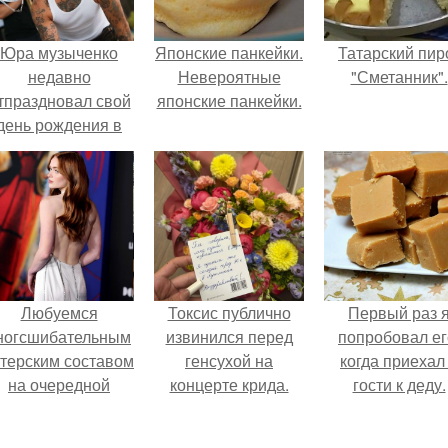
Юра музыченко
Японские панкейки.
Татарский пир
недавно
Невероятные
"Сметанник".
тпраздновал свой
японские панкейки.
день рождения в
кругу самых
близких и родных
людей.
Любуемся
Токсис публично
Первый раз 
ногсшибательным
извинился перед
попробовал ег
ктерским составом
генсухой на
когда приехал
на очередной
концерте крида.
гости к деду.
премьере нового
человека - паука.