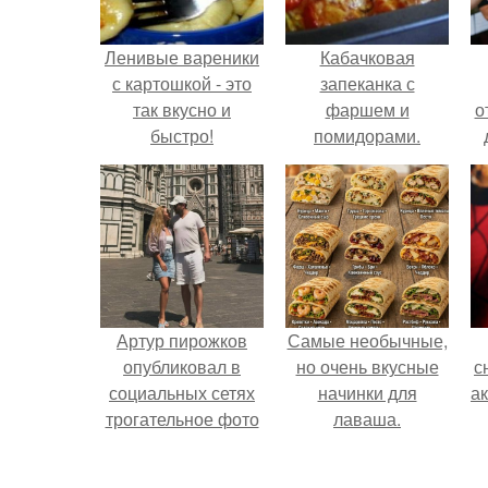
Ленивые вареники
Кабачковая
с картошкой - это
запеканка с
так вкусно и
фаршем и
о
быстро!
помидорами.
Артур пирожков
Самые необычные,
опубликовал в
но очень вкусные
с
социальных сетях
начинки для
а
трогательное фото
лаваша.
с супругой
Анжеликой,