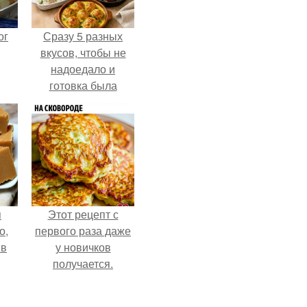
ог
Сразу 5 разных
вкусов, чтобы не
надоедало и
готовка была
проще.
я
Этот рецепт с
о,
первого раза даже
 в
у новичков
получается.