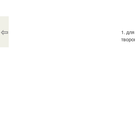
⇦
1. дл
творог