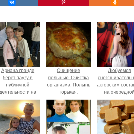
Ариана гранде
Очищение
Любуемся
берет паузу в
полынью. Очистка
сногсшибатель
публичной
организма. Полынь
актерским сост
деятельности на
горькая.
на очередно
фоне слухов о
премьере ново
своем здоровье.
человека - паук