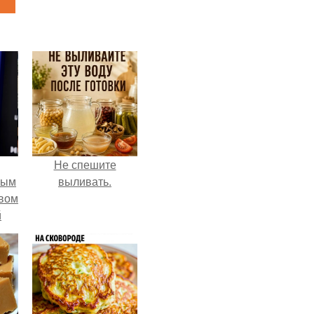
Не спешите
ным
выливать.
авом
й
го
а.