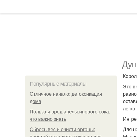
Душ
Корол
Популярные материалы
Это в
равно
Отличное начало: детоксикация
остав
дома
легко 
Польза и вред апельсинового сока:
Ингре
что важно знать
Для н
Сбрось вес и очисти органы:
Масло
простой план детоксикации для