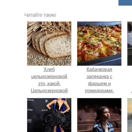
Читайте также
Хлеб
Кабачковая
цельнозерновой
запеканка с
это, какой.
фаршем и
Цельнозерновой
помидорами.
хлеб. Настоящий
цельнозерновой
хлеб очень для
здоровья полезен.