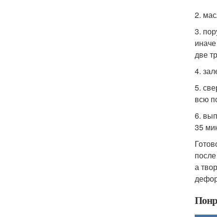
2. ма
3. по
иначе
две т
4. за
5. св
всю п
6. вы
35 ми
Готов
после
а тво
дефор
Понр