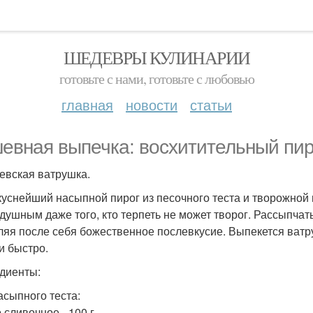
ШЕДЕВРЫ КУЛИНАРИИ
готовьте с нами, готовьте с любовью
главная
новости
статьи
евная выпечка: восхитительный пир
евская ватрушка.
куснейший насыпной пирог из песочного теста и творожной 
душным даже того, кто терпеть не может творог. Рассыпчаты
ляя после себя божественное послевкусие. Выпекется ватр
и быстро.
диенты:
асыпного теста:
 сливочное - 100 г.