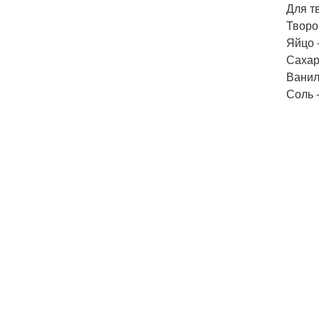
Для т
Творог
Яйцо -
Сахарн
Ванили
Соль 