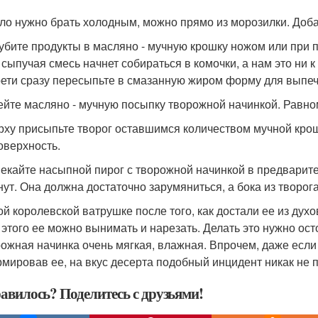
сло нужно брать холодным, можно прямо из морозилки. Добавь
рубите продукты в масляно - мучную крошку ножом или при 
 сыпучая смесь начнет собираться в комочки, а нам это ни к
рети сразу пересыпьте в смазанную жиром форму для выпечк
лейте масляно - мучную посыпку творожной начинкой. Равн
ерху присыпьте творог оставшимся количеством мучной крош
оверхность.
пекайте насыпной пирог с творожной начинкой в предварите
нут. Она должна достаточно зарумяниться, а бока из творог
ой королевской ватрушке после того, как достали ее из дух
 этого ее можно вынимать и нарезать. Делать это нужно ост
рожная начинка очень мягкая, влажная. Впрочем, даже если
мировав ее, на вкус десерта подобный инцидент никак не п
авилось? Поделитесь с друзьями!