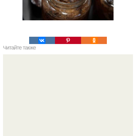
Читайте также
ЛАВАШ на мангале с сыром. Закуски для пикника: топ - 3
рецепта из лаваша на мангале на любой вкус.