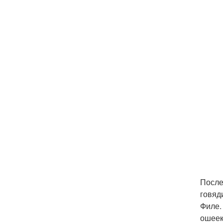
После
говяд
Филе.
ошеек