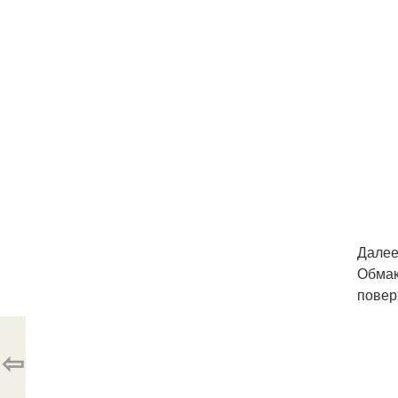
Далее
Обмак
повер
⇦