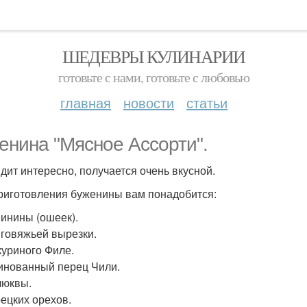
ШЕДЕВРЫ КУЛИНАРИИ
готовьте с нами, готовьте с любовью
главная
новости
статьи
енина "Мясное Ассорти".
дит интересно, получается очень вкусной.
риготовления буженины вам понадобится:
винины (ошеек).
г говяжьей вырезки.
 куриного Филе.
инованный перец Чили.
люквы.
рецких орехов.