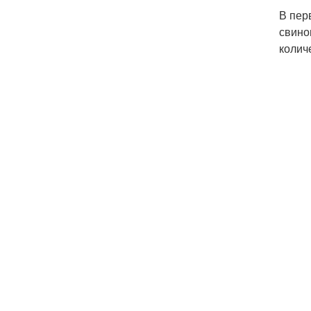
В пер
свино
колич