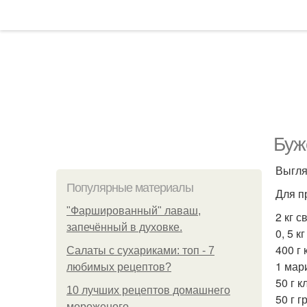
Буж
Выгля
Популярные материалы
Для п
"Фаршированный" лаваш,
2 кг с
запечённый в духовке.
0, 5 к
400 г
Салаты с сухариками: топ - 7
1 мар
любимых рецептов?
50 г к
10 лучших рецептов домашнего
50 г г
мороженого.