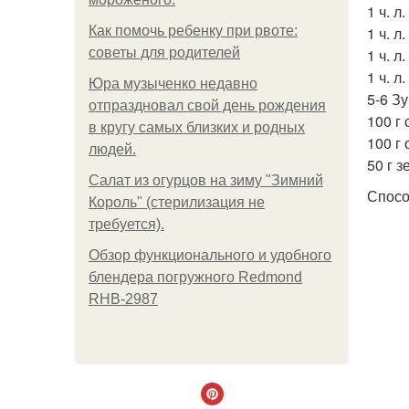
1 ч. л
Как помочь ребенку при рвоте:
1 ч. л
советы для родителей
1 ч. л.
1 ч. л
Юра музыченко недавно
5-6 З
отпраздновал свой день рождения
100 г 
в кругу самых близких и родных
100 г
людей.
50 г з
Салат из огурцов на зиму "Зимний
Спосо
Король" (стерилизация не
требуется).
Обзор функционального и удобного
блендера погружного Redmond
RHB-2987