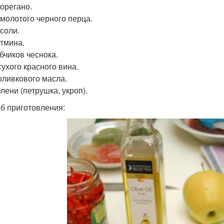
. орегано.
. молотого черного перца.
 соли.
. тмина.
убчиков чеснока.
сухого красного вина.
 оливкового масла.
елени (петрушка, укроп).
б приготовления: