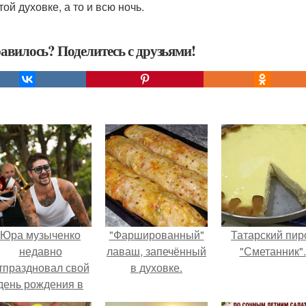
ой духовке, а то и всю ночь.
авилось? Поделитесь с друзьями!
Юра музыченко
"Фаршированный"
Татарский пир
недавно
лаваш, запечённый
"Сметанник".
тпраздновал свой
в духовке.
день рождения в
кругу самых