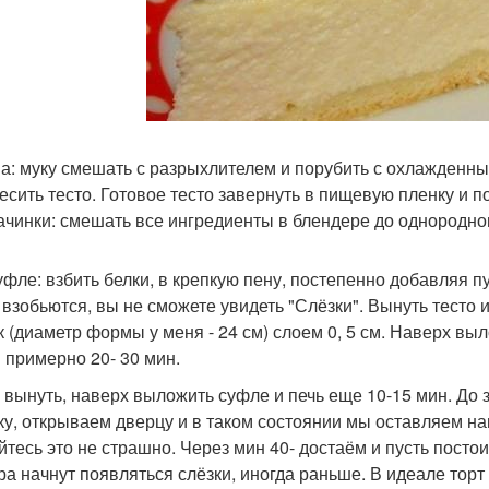
а: муку смешать с разрыхлителем и порубить с охлажденны
есить тесто. Готовое тесто завернуть в пищевую пленку и п
ачинки: смешать все ингредиенты в блендере до однородно
уфле: взбить белки, в крепкую пену, постепенно добавляя пу
 взобьются, вы не сможете увидеть "Слёзки". Вынуть тесто
к (диаметр формы у меня - 24 см) слоем 0, 5 см. Наверх вы
С примерно 20- 30 мин.
 вынуть, наверх выложить суфле и печь еще 10-15 мин. До 
ку, открываем дверцу и в таком состоянии мы оставляем на
йтесь это не страшно. Через мин 40- достаём и пусть посто
ра начнут появляться слёзки, иногда раньше. В идеале торт