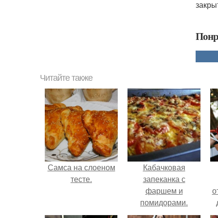
закрыт
Понр
Читайте также
Самса на слоеном
Кабачковая
тесте.
запеканка с
фаршем и
о
помидорами.