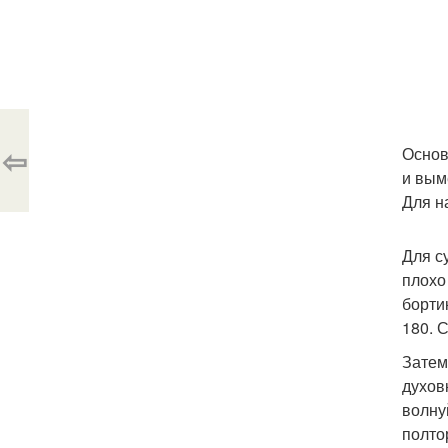
⇦
Основ
и вым
Для н
Для с
плохо
борти
180. 
Затем
духов
волну
полто