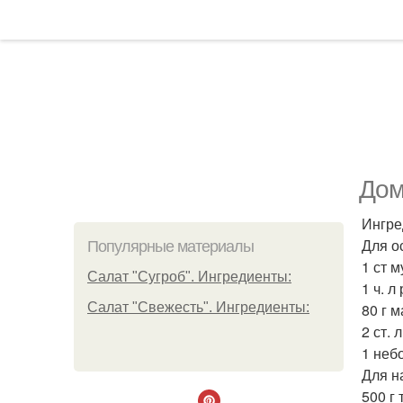
Дом
Ингре
Для о
Популярные материалы
1 ст м
Салат "Сугроб". Ингредиенты:
1 ч. л
Салат "Свежесть". Ингредиенты:
80 г м
2 ст. 
1 неб
Для н
500 г 