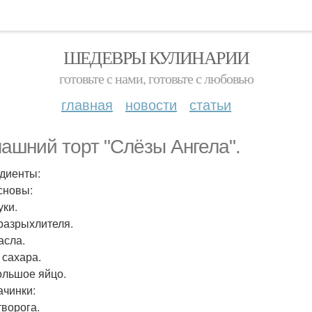
ШЕДЕВРЫ КУЛИНАРИИ
готовьте с нами, готовьте с любовью
главная
новости
статьи
ашний торт "Слёзы Ангела".
диенты:
сновы:
уки.
 разрыхлителя.
асла.
л сахара.
ольшое яйцо.
ачинки:
творога.