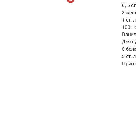
0, 5 с
3 желт
1 ст. 
100 г
Ванил
Для с
3 белк
3 ст. 
Приго