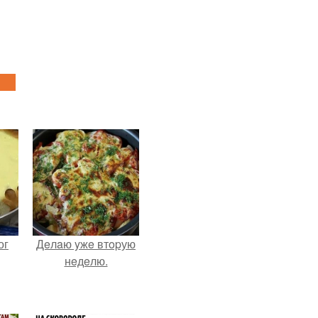
ог
Дeлaю yжe втopую
нeдeлю.