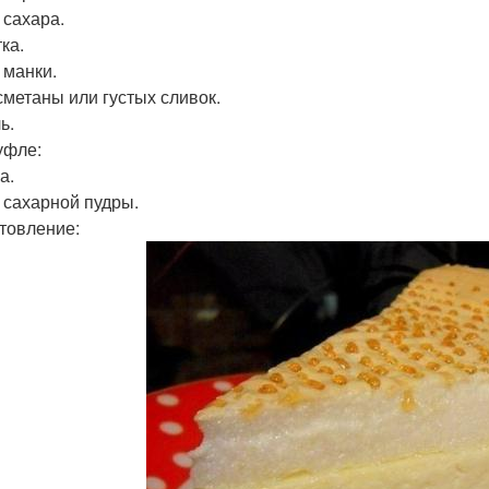
т сахара.
ка.
л манки.
 сметаны или густых сливок.
ь.
уфле:
а.
л сахарной пудры.
товление: