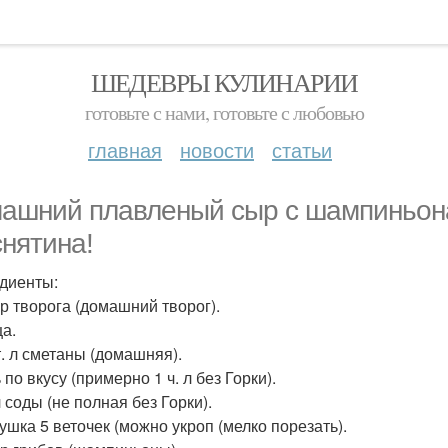
ШЕДЕВРЫ КУЛИНАРИИ
готовьте с нами, готовьте с любовью
главная
новости
статьи
ашний плавленый сыр с шампиньона
снятина!
диенты:
гр творога (домашний творог).
ца.
т. л сметаны (домашняя).
 по вкусу (примерно 1 ч. л без Горки).
 л соды (не полная без Горки).
рушка 5 веточек (можно укроп (мелко порезать).