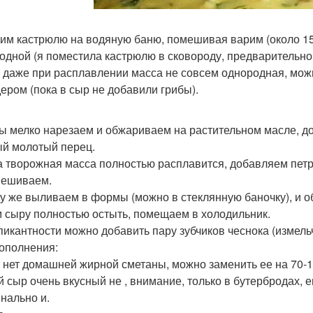
вим кастрюлю на водяную баню, помешивая варим (около 15 
одной (я поместила кастрюлю в сковороду, предварительно 
и даже при расплавлении масса не совсем однородная, мож
ером (пока в сыр не добавили грибы).
бы мелко нарезаем и обжариваем на растительном масле, до
й молотый перец.
да творожная масса полностью расплавится, добавляем пет
мешиваем.
зу же выливаем в формы (можно в стеклянную баночку), и о
м сыру полностью остыть, помещаем в холодильник.
 пикантности можно добавить пару зубчиков чеснока (измель
ополнения:
и нет домашней жирной сметаны, можно заменить ее на 70-1
ой сыр очень вкусный не , внимание, только в бутербродах, 
инально и.