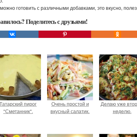
о.
 можно готовить с различными добавками, это вкусно, полез
авилось? Поделитесь с друзьями!
Татарский пирог
Очень простой и
Дeлaю yжe втo
"Сметанник".
вкусный салатик.
нeдeлю.