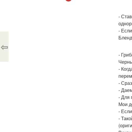
- Ста
однор
- Есл
Бленд
⇦
- Гри
Черны
- Ког
пере
- Сра
- Дае
- Для
Мои д
- Есл
- Так
(ориг