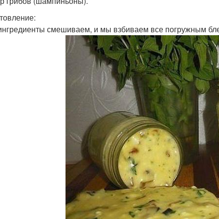
 гр грибов (шампиньоны).
товление:
 ингредиенты смешиваем, и мы взбиваем все погружным бл