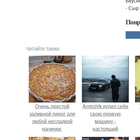
Вкусн
- Сыр
Понр
Читайте также
Очень простой
Amirchik купил себе
заливной пирог для
свою первую
любой несладкой
машину -
начинки.
настоящий
автомобиль мечты