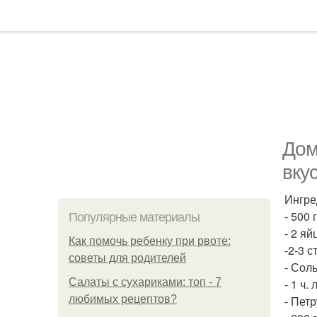
Дом
вку
Ингре
- 500 
Популярные материалы
- 2 яй
Как помочь ребенку при рвоте:
-2-3 с
советы для родителей
- Соль
Салаты с сухариками: топ - 7
- 1 ч.
любимых рецептов?
- Пет