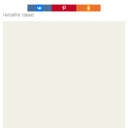
Читайте также
Очень вкусное и нежное пирожное, приготовленное с
любовью дома - что может быть вкуснее для наших
деток?