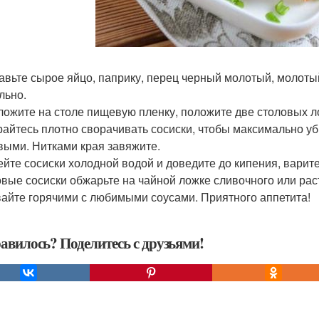
бавьте сырое яйцо, паприку, перец черный молотый, молоты
льно.
зложите на столе пищевую пленку, положите две столовых л
арайтесь плотно сворачивать сосиски, чтобы максимально уб
выми. Нитками края завяжите.
лейте сосиски холодной водой и доведите до кипения, варите
товые сосиски обжарьте на чайной ложке сливочного или рас
айте горячими с любимыми соусами. Приятного аппетита!
авилось? Поделитесь с друзьями!