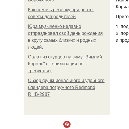
Кориан
Как помочь ребенку при рвоте:
Приго
советы для родителей
1. по
Юра музыченко недавно
2. по
отпраздновал свой день рождения
и про
в кругу самых близких и родных
людей.
Салат из огурцов на зиму "Зимний
Король" (стерилизация не
требуется).
Обзор функционального и удобного
блендера погружного Redmond
RHB-2987