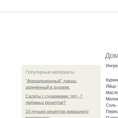
Дом
Ингре
Популярные материалы
Курино
"Фаршированный" лаваш,
Яйцо -
запечённый в духовке.
Масло 
Салаты с сухариками: топ - 7
Молок
любимых рецептов?
Соль -
Перец
10 лучших рецептов домашнего
Паприк
мороженого.