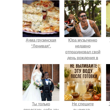
Ачма грузинская
Юра музыченко
"Ленивая".
недавно
отпраздновал свой
день рождения в
кругу самых
близких и родных
людей.
Ты только
Не спешите
представь себе эту
выливать.