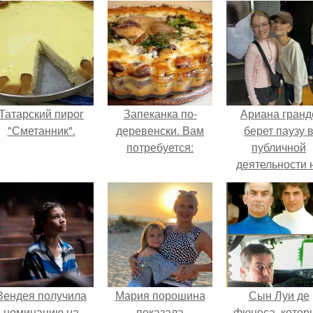
Татарский пирог
Запеканка по-
Ариана гранд
"Сметанник".
деревенски. Вам
берет паузу 
потребуется:
публичной
деятельности 
фоне слухов 
своем здоровь
Зендея получила
Мария порошина
Сын Луи де
номинацию на
показала
фюнеса, котор