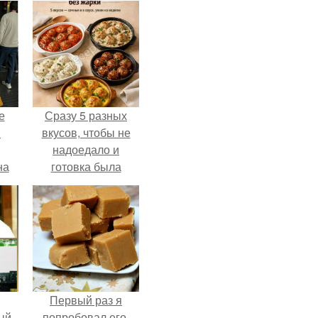
е
Сразу 5 разных
в
вкусов, чтобы не
надоедало и
на
готовка была
о
проще.
е.
Первый раз я
ый
попробовал его,