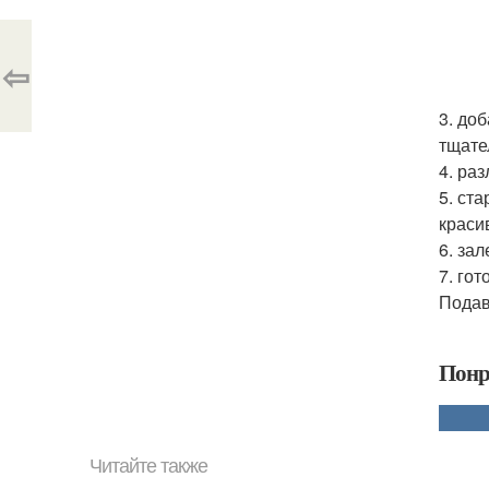
⇦
3. до
тщате
4. ра
5. ст
краси
6. за
7. го
Подав
Понр
Читайте также