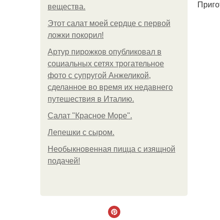
Приго
вещества.
Этот салат моей сердце с первой
ложки покорил!
Артур пирожков опубликовал в
социальных сетях трогательное
фото с супругой Анжеликой,
сделанное во время их недавнего
путешествия в Италию.
Салат "Красное Море".
Лепешки с сыром.
Необыкновенная пицца с изящной
подачей!