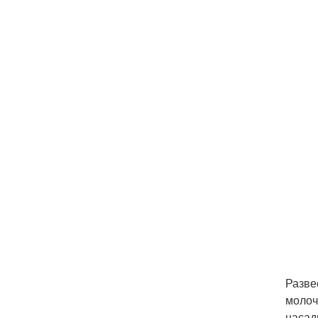
Разве
молоч
насад