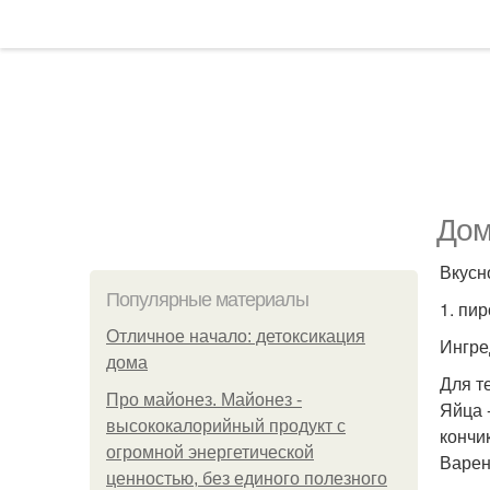
Дом
Вкусно
Популярные материалы
1. пир
Отличное начало: детоксикация
Ингре
дома
Для т
Про майонез. Майонез -
Яйца -
высококалорийный продукт с
кончик
огромной энергетической
Варен
ценностью, без единого полезного