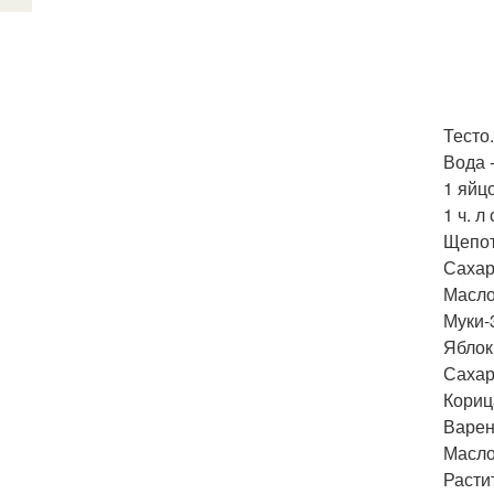
Тесто.
Вода -
1 яйцо
1 ч. л
Щепот
Сахар 
Масло 
Муки-3
Яблоки
Сахар
Корица
Варень
Масло 
Растит