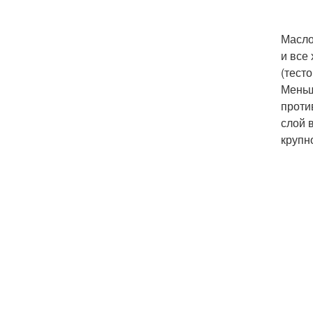
Масло
и все
(тесто
Меньш
проти
слой 
крупн