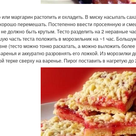
 или маргарин растопить и охладить. В миску насыпать сах
 хорошо перемешать. Постепенно ввести просеянную и сме
 не должно быть крутым. Тесто разделить на 2 неравные част
ую часть теста положить в морозильник на ~1 час. Большу
вне (тесто можно тонко раскатать, а можно выложить более
варенья и аккуратно разровнять его ложкой. Из морозилки д
ой терке сверху на варенье. Пирог поставить в нагретую до 