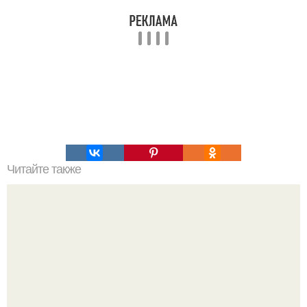
Читайте также
Сыровяленая колбаса с нитритной солью в домашних