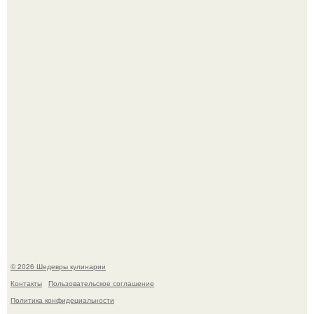
Зендея в рамках промо - тура нового "Человека - Паука"
в Лос-анджелесе.
Токсис публично извинился перед генсухой на концерте
крида.
© 2026 Шедевры кулинарии
Контакты
Пользовательское соглашение
Политика конфидециальности