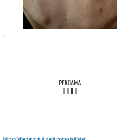
.
https://shedevrykulinarii.com/stati/stati