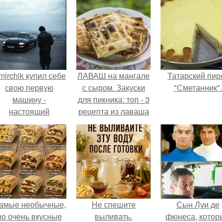
mirchik купил себе
ЛАВАШ на мангале
Татарский пир
свою первую
с сыром. Закуски
"Сметанник".
машину -
для пикника: топ - 3
настоящий
рецепта из лаваша
втомобиль мечты
на мангале на
для многих
любой вкус.
автолюбителей.
амые необычные,
Не спешите
Сын Луи де
но очень вкусные
выливать.
фюнеса, котор