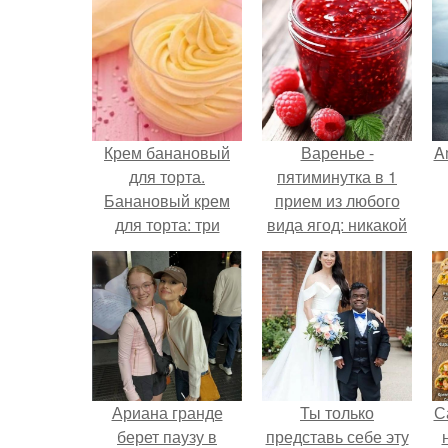
Крем банановый
Варенье -
A
для торта.
пятиминутка в 1
Банановый крем
прием из любого
для торта: три
вида ягод: никакой
рецепта как
длительной варки,
а
приготовить.
все витамины на
месте!
Ариана гранде
Ты только
С
берет паузу в
представь себе эту