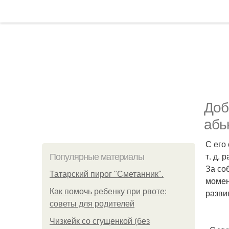
Доб
абь
С его 
т. д.
Популярные материалы
За со
Татарский пирог "Сметанник".
момен
Как помочь ребенку при рвоте:
развив
советы для родителей
Чизкейк со сгущенкой (без