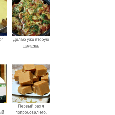
ог
Дeлaю yжe втopую
нeдeлю.
Первый раз я
ый
попробовал его,