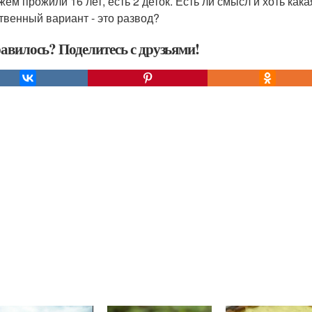
ужем прожили 16 лет, есть 2 деток. Есть ли смысл и хоть ка
твенный вариант - это развод?
авилось? Поделитесь с друзьями!