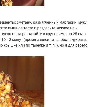
едиенты: сметану, размягченный маргарин, муку,
есите пышное тесто и разделите каждое на 2
 кусок теста раскатайте в круг примерно 25 см в
 10-12 минут (время зависит от свойств духовки.
рышке или по тарелке и т. п. ), но я для своего