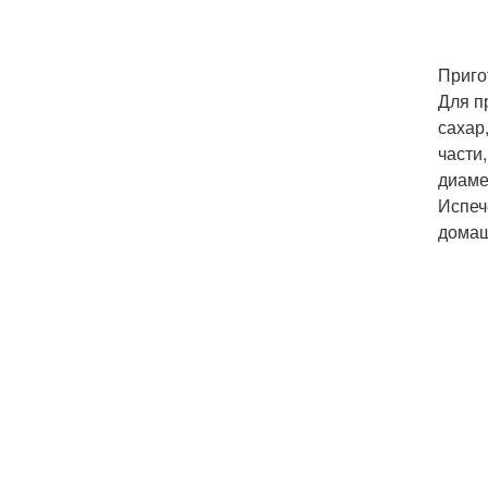
Приго
Для п
сахар
части
диаме
Испеч
домаш