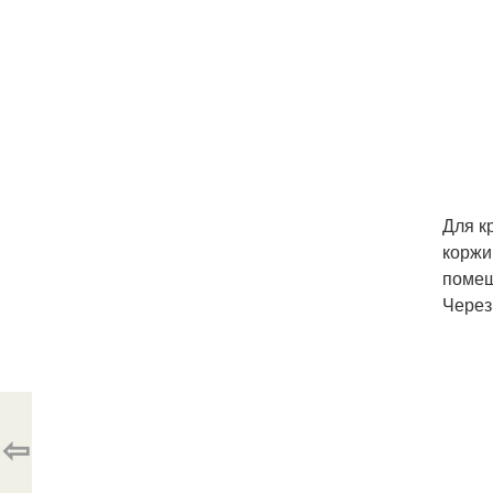
Для к
коржи
помеш
Через
⇦