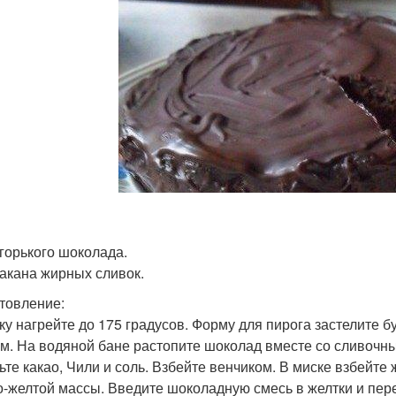
 горького шоколада.
такана жирных сливок.
товление:
ку нагрейте до 175 градусов. Форму для пирога застелите 
м. На водяной бане растопите шоколад вместе со сливочны
ьте какао, Чили и соль. Взбейте венчиком. В миске взбейте ж
о-желтой массы. Введите шоколадную смесь в желтки и пер