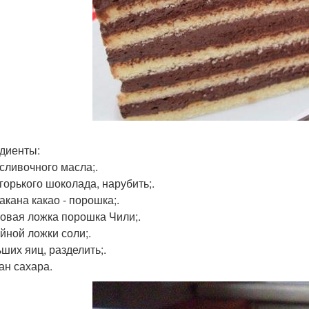
диенты:
 сливочного масла;.
 горького шоколада, нарубить;.
акана какао - порошка;.
ловая ложка порошка Чили;.
айной ложки соли;.
ьших яиц, разделить;.
ан сахара.