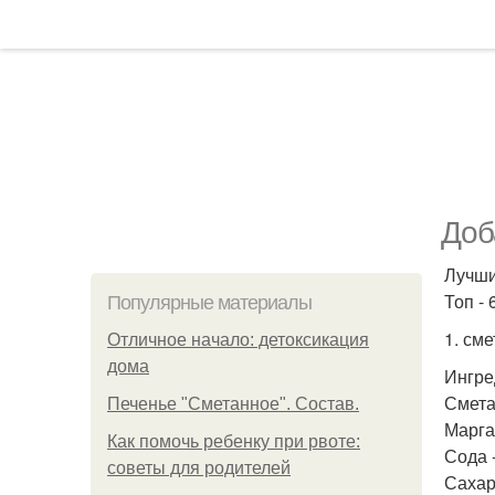
Доб
Лучши
Топ - 
Популярные материалы
1. см
Отличное начало: детоксикация
дома
Ингре
Сметан
Печенье "Сметанное". Состав.
Маргар
Как помочь ребенку при рвоте:
Сода -
советы для родителей
Сахар 