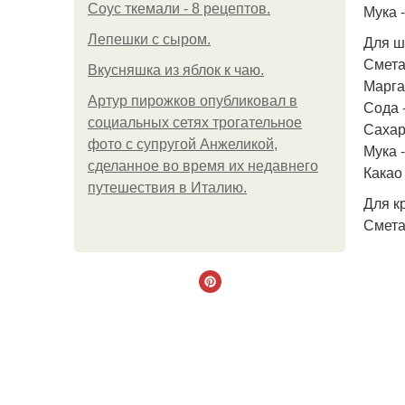
Соус ткемали - 8 рецептов.
Мука -
Лепешки с сыром.
Для ш
Сметан
Вкусняшка из яблок к чаю.
Маргар
Артур пирожков опубликовал в
Сода -
социальных сетях трогательное
Сахар 
фото с супругой Анжеликой,
Мука -
сделанное во время их недавнего
Какао 
путешествия в Италию.
Для к
Сметан