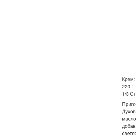
Крем:
220 г.
1/3 С
Приго
Духов
масло
добав
светл