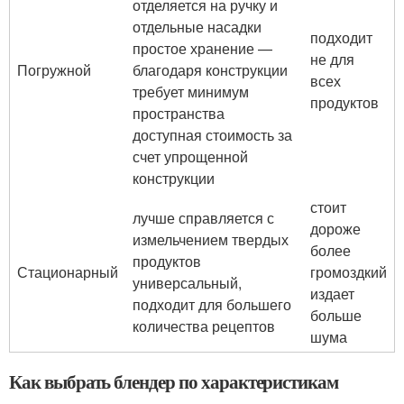
отделяется на ручку и
отдельные насадки
подходит
простое хранение —
не для
Погружной
благодаря конструкции
всех
требует минимум
продуктов
пространства
доступная стоимость за
счет упрощенной
конструкции
стоит
лучше справляется с
дороже
измельчением твердых
более
продуктов
Стационарный
громоздкий
универсальный,
издает
подходит для большего
больше
количества рецептов
шума
Как выбрать блендер по характеристикам