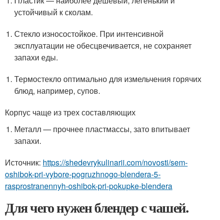
Пластик — наиболее дешевый, легенький и
устойчивый к сколам.
Стекло износостойкое. При интенсивной
эксплуатации не обесцвечивается, не сохраняет
запахи еды.
Термостекло оптимально для измельчения горячих
блюд, например, супов.
Корпус чаще из трех составляющих
Металл — прочнее пластмассы, зато впитывает
запахи.
Источник:
https://shedevrykulinarii.com/novosti/sem-
oshibok-pri-vybore-pogruzhnogo-blendera-5-
rasprostranennyh-oshibok-pri-pokupke-blendera
Для чего нужен блендер с чашей.