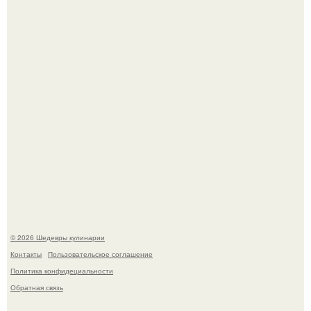
Самая популярная еда летом - мороженое.
Первый раз я попробовал его, когда приехал в гости к
деду.
© 2026 Шедевры кулинарии
Контакты
Пользовательское соглашение
Политика конфидециальности
Обратная связь