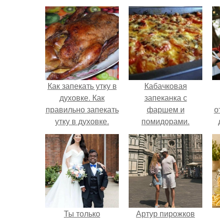
Как запекать утку в
Кабачковая
духовке. Как
запеканка с
правильно запекать
фаршем и
о
утку в духовке.
помидорами.
Ты только
Артур пирожков