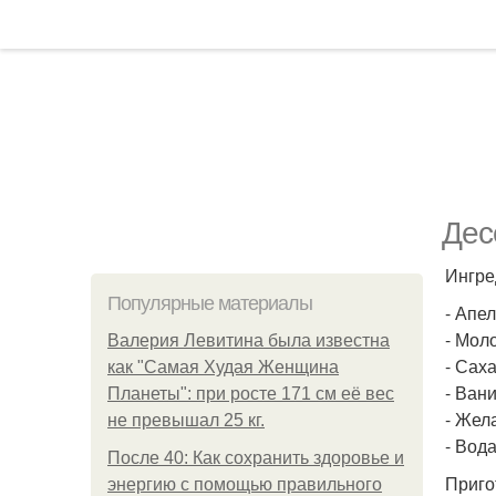
Дес
Ингре
Популярные материалы
- Апел
- Моло
Валерия Левитина была известна
- Саха
как "Самая Худая Женщина
- Вани
Планеты": при росте 171 см её вес
- Жела
не превышал 25 кг.
- Вода
После 40: Как сохранить здоровье и
Приго
энергию с помощью правильного