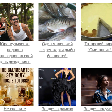
Юра музыченко
Один маленький
Татарский пир
недавно
секрет жарки рыбы
"Сметанник".
тпраздновал свой
без костей.
день рождения в
кругу самых
близких и родных
людей.
Не спешите
Зендея в рамках
Зендея получи