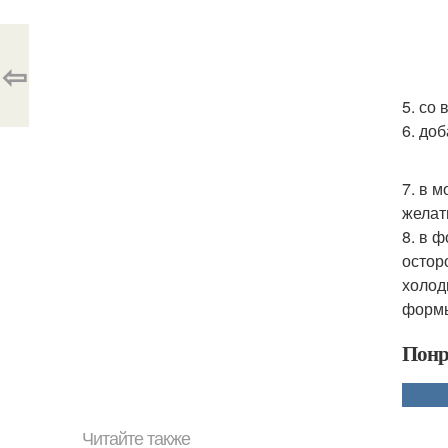
⇦
5. со
6. до
7. в 
желат
8. в 
остор
холод
формы
Понр
Читайте также