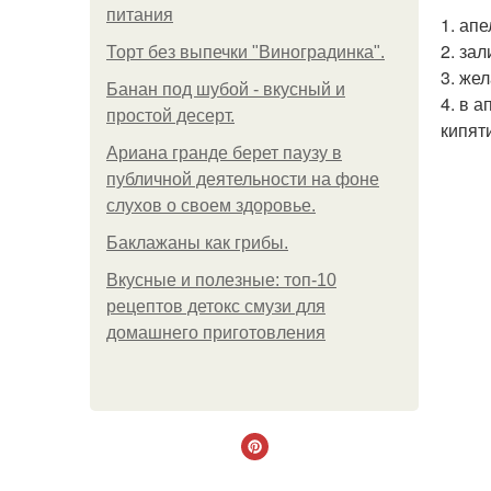
питания
1. ап
2. за
Торт без выпечки "Виноградинка".
3. же
Банан под шубой - вкусный и
4. в 
простой десерт.
кипяти
Ариана гранде берет паузу в
публичной деятельности на фоне
слухов о своем здоровье.
Баклажаны как грибы.
Вкусные и полезные: топ-10
рецептов детокс смузи для
домашнего приготовления