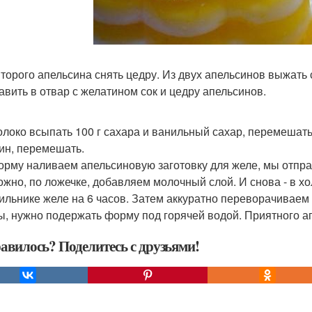
 второго апельсина снять цедру. Из двух апельсинов выжать 
бавить в отвар с желатином сок и цедру апельсинов.
молоко всыпать 100 г сахара и ванильный сахар, перемешат
ин, перемешать.
форму наливаем апельсиновую заготовку для желе, мы отпра
ожно, по ложечке, добавляем молочный слой. И снова - в х
ильнике желе на 6 часов. Затем аккуратно переворачиваем 
, нужно подержать форму под горячей водой. Приятного апп
авилось? Поделитесь с друзьями!