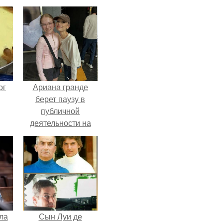
ог
Ариана гранде
берет паузу в
публичной
деятельности на
фоне слухов о
своем здоровье.
ла
Сын Луи де