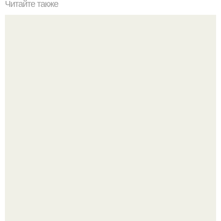
Читайте также
Соус ткемали - 8 рецептов.
Кабачковая запеканка с фаршем и помидорами.