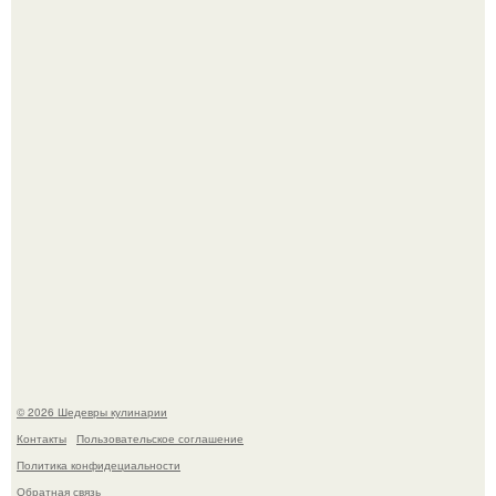
Первый раз я попробовал его, когда приехал в гости к
деду.
Этот рецепт с первого раза даже у новичков получается.
© 2026 Шедевры кулинарии
Контакты
Пользовательское соглашение
Политика конфидециальности
Обратная связь