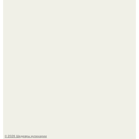
Сын Луи де фюнеса, который выбрал свой путь.
Самая популярная еда летом - мороженое.
© 2026 Шедевры кулинарии