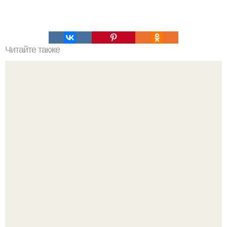
Читайте также
Формы для выпечки. Как сделать формочки для
маффинов из пекарской бумаги.