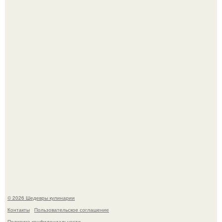
Лето - лучшее время для сочных овощей, свежей зелени
и салатов, которые готовятся буквально за несколько
минут.
Родион Газманов тепло поздравил своего отца,
знаменитого певца Олега Газманова, с важным
юбилеем - 75-летием.
© 2026 Шедевры кулинарии
Контакты
Пользовательское соглашение
Политика конфидециальности