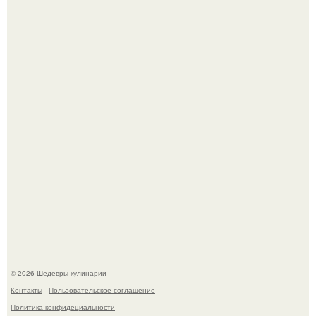
Самая популярная еда летом - мороженое.
Лето - лучшее время для сочных овощей, свежей зелени
и салатов, которые готовятся буквально за несколько
минут.
© 2026 Шедевры кулинарии
Контакты
Пользовательское соглашение
Политика конфидециальности