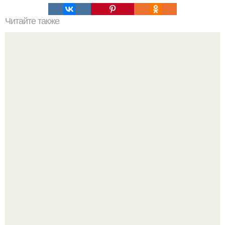
Читайте также
Хворост. Ингредиенты: - 3 стакана муки.
Татарский пирог "Сметанник".